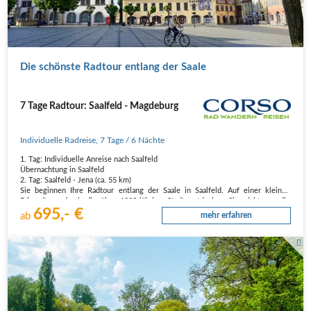
Die schönste Radtour entlang der Saale
7 Tage Radtour: Saalfeld - Magdeburg
Individuelle Radreise
,
7 Tage
/ 6 Nächte
1. Tag: Individuelle Anreise nach Saalfeld
Übernachtung in Saalfeld
2. Tag: Saalfeld - Jena (ca. 55 km)
Sie beginnen Ihre Radtour entlang der Saale in Saalfeld. Auf einer kleinen
Fahrradtour durch die über 1000-jährige Stadt entdecken Sie nicht nur die
695,- €
bekannten Tropfsteinhöhlen „Feengrotten“ sondern…
ab
mehr erfahren