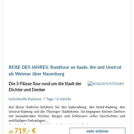
REISE DES JAHRES: Rundtour an Saale, Ilm und Unstrut
ab Weimar über Naumburg
Die 3-Flüsse-Tour rund um die Stadt der
Dichter und Denker
Individuelle Radreise
,
7 Tage
/ 6 Nächte
Auf dieser Radreise befahren Sie den Saaleradweg, den Ilmtal-Radweg, den
Unstrut-Radweg und die Thüringer Städtekette. Sie begegnen kleinen Dörfern
mit bezaubernden Kirchen, Burgen und Schlössern voller Geschichten und
weitläufigen Parkanlagen.
Genießen Sie zudem die Weine der Saale-Unstrut-Region…
719,- €
ab
mehr erfahren