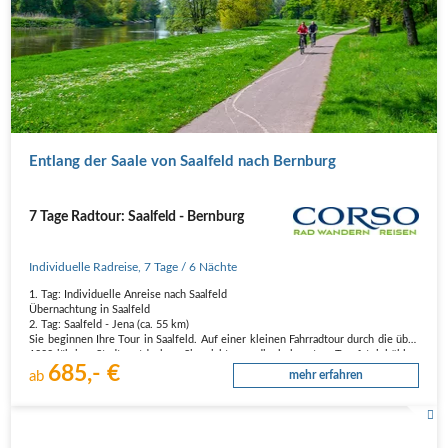
Entlang der Saale von Saalfeld nach Bernburg
7 Tage Radtour: Saalfeld - Bernburg
Individuelle Radreise
,
7 Tage
/ 6 Nächte
1. Tag: Individuelle Anreise nach Saalfeld
Übernachtung in Saalfeld
2. Tag: Saalfeld - Jena (ca. 55 km)
Sie beginnen Ihre Tour in Saalfeld. Auf einer kleinen Fahrradtour durch die über
1000-jährige Stadt entdecken Sie nicht nur die bekannten Tropfsteinhöhlen
685,- €
„Feengrotten“ sondern auch die Burgruine
ab
mehr erfahren
„Hoh…