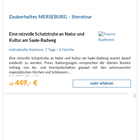
Zauberhaftes MERSEBURG - Sterntour
Eine reizvolle Schatztruhe an Natur und
Kultur am Saale-Radweg
Individuelle Radreise
,
7 Tage
/ 6 Nächte
Eine reizvolle Schatztruhe an Natur und Kultur am Saale-Radweg wartet darauf
entdeckt zu werden. Pures Radvergnügen versprechen die ebenen Routen
entlang von Au- und Seenlandschaften gepaart mit den sehenswerten
majestätischen Kirchen und Schlössern.
ROUTENVERLAUF
449,- €
1. Tag, Anreise
ab
mehr erfahren
Nach Merseburg.…