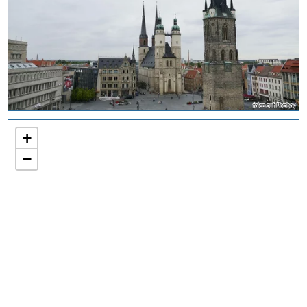
falco auf Pixabay
+
−