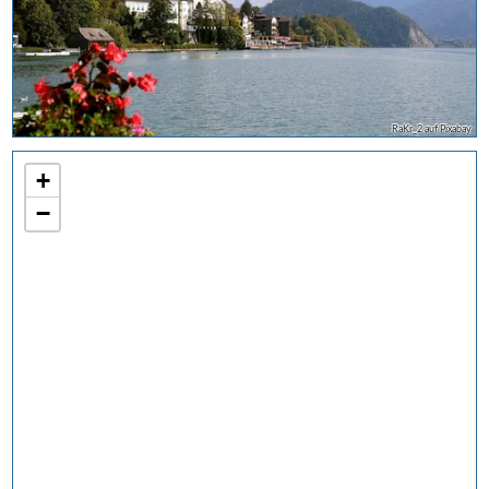
RaKr_2 auf Pixabay
+
−