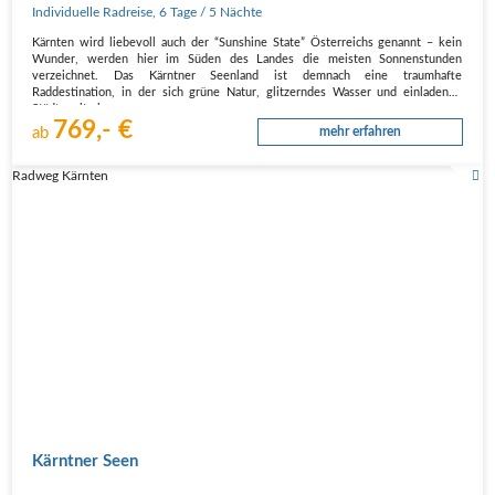
Individuelle Radreise
,
6 Tage
/ 5 Nächte
Kärnten wird liebevoll auch der “Sunshine State” Österreichs genannt – kein
Wunder, werden hier im Süden des Landes die meisten Sonnenstunden
verzeichnet. Das Kärntner Seenland ist demnach eine traumhafte
Raddestination, in der sich grüne Natur, glitzerndes Wasser und einladende
Städte mit einem…
769,- €
ab
mehr erfahren
Radweg Kärnten
Kärntner Seen