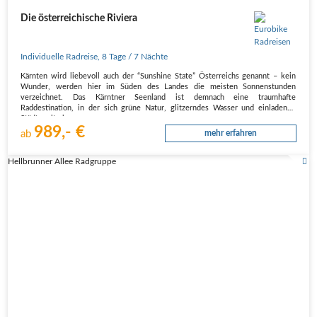
Die österreichische Riviera
Individuelle Radreise
,
8 Tage
/ 7 Nächte
Kärnten wird liebevoll auch der “Sunshine State” Österreichs genannt – kein
Wunder, werden hier im Süden des Landes die meisten Sonnenstunden
verzeichnet. Das Kärntner Seenland ist demnach eine traumhafte
Raddestination, in der sich grüne Natur, glitzerndes Wasser und einladende
Städte mit einem…
989,- €
ab
mehr erfahren
Hellbrunner Allee Radgruppe