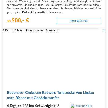
Blü­hen­de Wie­sen, glit­zern­de Seen, majes­tä­ti­sche Ber­ge und könig­li­che Schlös­
ser erwar­ten Sie auf der rund 220 km lan­gen Schloss­park­rad­run­de im All­gäu.
Der Name der Rad­rei­se ist Pro­gramm, denn die Run­de gleicht einem weit­läu­fi­
gen, roya­len Park mit traum­haf­ten Pan­ora­men…
988,- €
ab
mehr erfahren
2 Fahrradfahrer in Poin vor einem Bauernhof
Boden­see-Königs­see Rad­weg: Teil­stre­cke Von Lin­dau
nach Füs­sen mit Gepäcktransfer
4 Tage, ca. 133 km, Schwierigkeit: 2