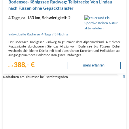
Boden­see-Königs­see Rad­weg: Teil­stre­cke Von Lin­dau
nach Füs­sen ohne Gepäcktransfer
4 Tage, ca. 133 km, Schwierigkeit: 2
Individuelle Radreise
,
4 Tage
/ 3 Nächte
Der Boden­see Königs­see Rad­weg folgt immer dem Alpen­nord­rand. Auf die­ser
Kurz­va­ri­an­te durch­que­ren Sie das All­gäu vom Boden­see bis Füs­sen. Dabei
wech­seln sich klei­ne Dör­fer mit tra­di­ti­ons­rei­chen Kur­or­ten und Heil­bä­dern ab.
Aus­gangs­punkt des Boden­see-Königs­see-Rad­we­ges…
388,- €
ab
mehr erfahren
Radfahren am Thumsee bei Berchtesgaden