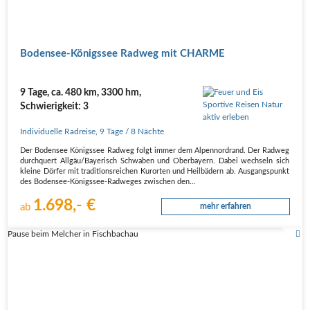
Boden­see-Königs­see Rad­weg mit CHARME
9 Tage, ca. 480 km, 3300 hm,
Schwierigkeit: 3
Individuelle Radreise
,
9 Tage
/ 8 Nächte
Der Boden­see Königs­see Rad­weg folgt immer dem Alpen­nord­rand. Der Rad­weg
durch­quert Allgäu/Bayerisch Schwa­ben und Ober­bay­ern. Dabei wech­seln sich
klei­ne Dör­fer mit tra­di­ti­ons­rei­chen Kur­or­ten und Heil­bä­dern ab. Aus­gangs­punkt
des Boden­see-Königs­see-Rad­we­ges zwi­schen den…
1.698,- €
ab
mehr erfahren
Pause beim Melcher in Fischbachau