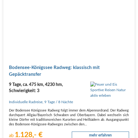
Boden­see-Königs­see Rad­weg: klas­sisch mit
Gepäcktransfer
9 Tage, ca. 475 km, 4230 hm,
Schwierigkeit: 3
Individuelle Radreise
,
9 Tage
/ 8 Nächte
Der Boden­see Königs­see Rad­weg folgt immer dem Alpen­nord­rand. Der Rad­weg
durch­quert Allgäu/Bayerisch Schwa­ben und Ober­bay­ern. Dabei wech­seln sich
klei­ne Dör­fer mit tra­di­ti­ons­rei­chen Kur­or­ten und Heil­bä­dern ab. Aus­gangs­punkt
des Boden­see-Königs­see-Rad­we­ges zwi­schen den…
1.128,- €
ab
mehr erfahren