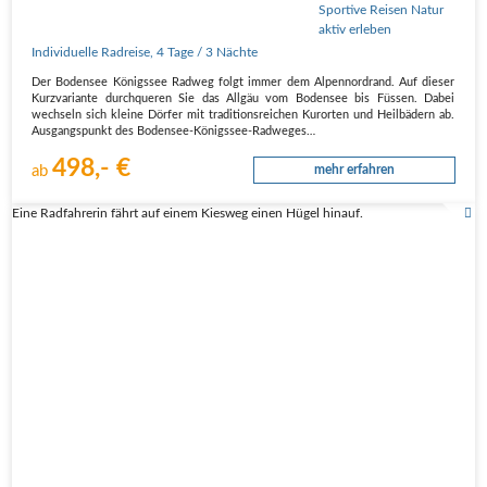
Individuelle Radreise
,
4 Tage
/ 3 Nächte
Der Boden­see Königs­see Rad­weg folgt immer dem Alpen­nord­rand. Auf die­ser
Kurz­va­ri­an­te durch­que­ren Sie das All­gäu vom Boden­see bis Füs­sen. Dabei
wech­seln sich klei­ne Dör­fer mit tra­di­ti­ons­rei­chen Kur­or­ten und Heil­bä­dern ab.
Aus­gangs­punkt des Boden­see-Königs­see-Rad­we­ges…
498,- €
ab
mehr erfahren
Eine Radfahrerin fährt auf einem Kiesweg einen Hügel hinauf.