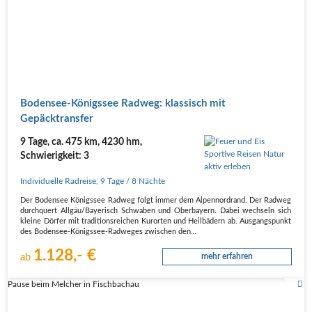
Boden­see-Königs­see Rad­weg: klas­sisch mit
Gepäcktransfer
9 Tage, ca. 475 km, 4230 hm,
Schwierigkeit: 3
Individuelle Radreise
,
9 Tage
/ 8 Nächte
Der Boden­see Königs­see Rad­weg folgt immer dem Alpen­nord­rand. Der Rad­weg
durch­quert Allgäu/Bayerisch Schwa­ben und Ober­bay­ern. Dabei wech­seln sich
klei­ne Dör­fer mit tra­di­ti­ons­rei­chen Kur­or­ten und Heil­bä­dern ab. Aus­gangs­punkt
des Boden­see-Königs­see-Rad­we­ges zwi­schen den…
1.128,- €
ab
mehr erfahren
Pause beim Melcher in Fischbachau