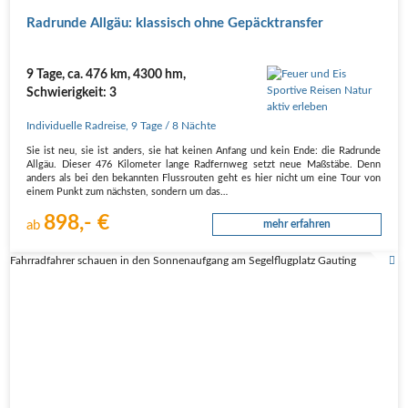
Rad­run­de All­gäu: klas­sisch ohne Gepäcktransfer
9 Tage, ca. 476 km, 4300 hm,
Schwierigkeit: 3
Individuelle Radreise
,
9 Tage
/ 8 Nächte
Sie ist neu, sie ist anders, sie hat kei­nen Anfang und kein Ende: die Rad­run­de
All­gäu. Die­ser 476 Kilo­me­ter lan­ge Rad­fern­weg setzt neue Maß­stä­be. Denn
anders als bei den bekann­ten Fluss­rou­ten geht es hier nicht um eine Tour von
einem Punkt zum nächs­ten, son­dern um das…
898,- €
ab
mehr erfahren
Fahrradfahrer schauen in den Sonnenaufgang am Segelflugplatz Gauting