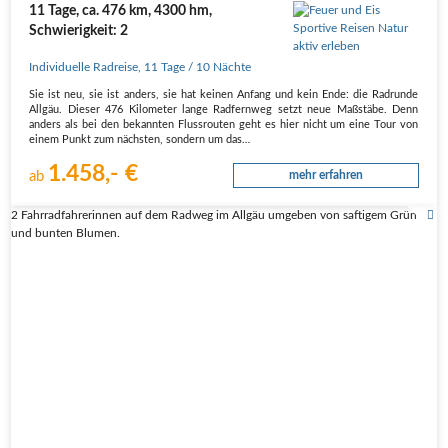
11 Tage, ca. 476 km, 4300 hm,
Schwierigkeit: 2
Individuelle Radreise
,
11 Tage
/ 10 Nächte
Sie ist neu, sie ist anders, sie hat kei­nen Anfang und kein Ende: die Rad­run­de
All­gäu. Die­ser 476 Kilo­me­ter lan­ge Rad­fern­weg setzt neue Maß­stä­be. Denn
anders als bei den bekann­ten Fluss­rou­ten geht es hier nicht um eine Tour von
einem Punkt zum nächs­ten, son­dern um das…
1.458,- €
ab
mehr erfahren
2 Fahrradfahrerinnen auf dem Radweg im Allgäu umgeben von saftigem Grün
und bunten Blumen.