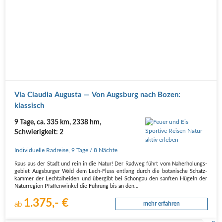
Via Clau­dia Augus­ta — Von Augs­burg nach Bozen:
klassisch
9 Tage, ca. 335 km, 2338 hm,
Schwierigkeit: 2
Individuelle Radreise
,
9 Tage
/ 8 Nächte
Raus aus der Stadt und rein in die Natur! Der Rad­weg führt vom Nah­erho­lungs­
ge­biet Augs­bur­ger Wald dem Lech-Fluss ent­lang durch die bota­ni­sche Schatz­
kam­mer der Lech­t­al­hei­den und über­gibt bei Schon­gau den sanf­ten Hügeln der
Natur­re­gi­on Pfaf­fen­win­kel die Füh­rung bis an den…
1.375,- €
ab
mehr erfahren