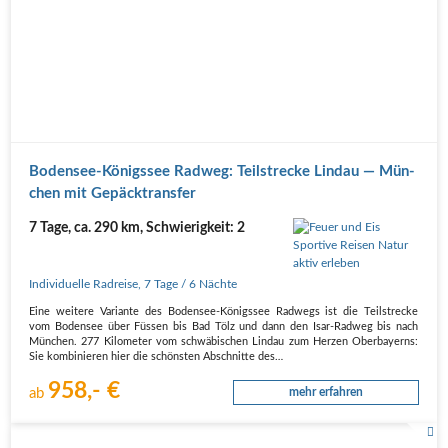
Boden­see-Königs­see Rad­weg: Teil­stre­cke Lin­dau — Mün­
chen mit Gepäcktransfer
7 Tage, ca. 290 km, Schwierigkeit: 2
Individuelle Radreise
,
7 Tage
/ 6 Nächte
Eine wei­te­re Vari­an­te des Boden­see-Königs­see Rad­wegs ist die Teil­stre­cke
vom Boden­see über Füs­sen bis Bad Tölz und dann den Isar-Rad­weg bis nach
Mün­chen. 277 Kilo­me­ter vom schwä­bi­schen Lin­dau zum Her­zen Ober­bay­erns:
Sie kom­bi­nie­ren hier die schöns­ten Abschnit­te des…
958,- €
ab
mehr erfahren