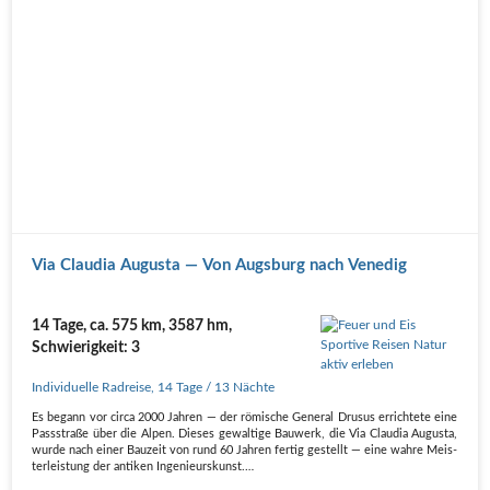
Via Clau­dia Augus­ta — Von Augs­burg nach Venedig
14 Tage, ca. 575 km, 3587 hm,
Schwierigkeit: 3
Individuelle Radreise
,
14 Tage
/ 13 Nächte
Es begann vor cir­ca 2000 Jah­ren — der römi­sche Gene­ral Dru­sus errich­te­te eine
Pass­stra­ße über die Alpen. Die­ses gewal­ti­ge Bau­werk, die Via Clau­dia Augus­ta,
wur­de nach einer Bau­zeit von rund 60 Jah­ren fer­tig gestellt — eine wah­re Meis­
ter­leis­tung der anti­ken Inge­nieurs­kunst.…