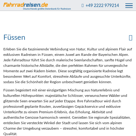
+49 2222 979214
Füssen
Erleben Sie die faszinierende Verbindung von Natur, Kultur und alpinem Flair auf
exklusiven Radreisen in Füssen, einem Juwel am Rande der Bayerischen Alpen.
Jede Fahrradtour führt Sie durch malerische Seenlandschaften, sanfte Hügel und
charmante historische Altstädte, die den perfekten Rahmen für unvergessliche
Momente auf zwei Rädern bieten. Diese sorgfältig organisierte Radreise legt
besonderen Wert auf Komfort, stressfreie Abläufe und ausgesuchte Unterkünfte,
sodass Sie die Schönheit der Region unbeschwert genießen können.
Füssen begeistert mit einer einzigartigen Mischung aus Naturerlebnis und
kulturellen Höhepunkten: majestätische Schlösser, verwunschene Wälder und
glitzernde Seen erwarten Sie auf jeder Etappe. Ihre Fahrradtour wird durch
professionell geplante Routen, zuverlässigen Gepäckservice und exklusive
Unterkünfte zu einem Premium-Erlebnis, das Erholung, Aktivität und
authentische Genüsse harmonisch vereint. Genießen Sie regionale Spezialitäten,
entdecken Sie versteckte Winkel der Stadt und lassen Sie sich vom alpinen
Charme der Umgebung verzaubern – stressfrei, komfortabel und in höchster
Qualität.