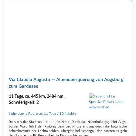
Via Clau­dia Augus­ta — Alpen­über­que­rung von Augs­burg
zum Gardasee
11 Tage, ca. 445 km, 2484 hm,
Schwierigkeit: 2
Individuelle Radreise
,
11 Tage
/ 10 Nächte
Raus aus der Stadt und rein in die Natur! Durch das Nah­erho­lungs­ge­biet Augs­
bur­ger Wald führt der Rad­weg dem Lech-Fluss ent­lang durch die bota­ni­sche
Schatz­kam­mer der Lech­t­al­hei­den, über­gibt bei Schon­gau den sanf­ten Hügeln
der Natur­re­gi­on Pfaf­fen­win­kel die Füh­rung bis an den…