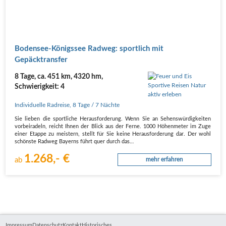
Boden­see-Königs­see Rad­weg: sport­lich mit
Gepäcktransfer
8 Tage, ca. 451 km, 4320 hm,
Schwierigkeit: 4
Individuelle Radreise
,
8 Tage
/ 7 Nächte
Sie lie­ben die sport­li­che Her­aus­for­de­rung. Wenn Sie an Sehens­wür­dig­kei­ten
vor­bei­ra­deln, reicht Ihnen der Blick aus der Fer­ne. 1000 Höhen­me­ter im Zuge
einer Etap­pe zu meis­tern, stellt für Sie kei­ne Her­aus­for­de­rung dar. Der wohl
schöns­te Rad­weg Bay­erns führt quer durch das…
1.268,- €
ab
mehr erfahren
Impressum
Datenschutz
Kontakt
Historisches