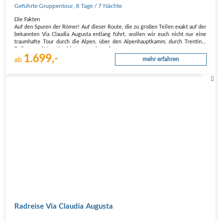
Geführte Gruppentour
,
8 Tage
/ 7 Nächte
Die Fakten
Auf den Spuren der Römer! Auf dieser Route, die zu großen Teilen exakt auf der
bekannten Via Claudia Augusta entlang führt, wollen wir euch nicht nur eine
traumhafte Tour durch die Alpen, über den Alpenhauptkamm, durch Trentino,
Belluno und Venetien bieten, sondern ebenso euren…
1.699,-
ab
mehr erfahren
Radreise Via Claudia Augusta