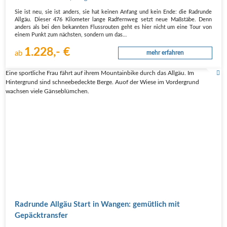
Sie ist neu, sie ist anders, sie hat kei­nen Anfang und kein Ende: die Rad­run­de
All­gäu. Die­ser 476 Kilo­me­ter lan­ge Rad­fern­weg setzt neue Maß­stä­be. Denn
anders als bei den bekann­ten Fluss­rou­ten geht es hier nicht um eine Tour von
einem Punkt zum nächs­ten, son­dern um das…
1.228,- €
ab
mehr erfahren
Eine sportliche Frau fährt auf ihrem Mountainbike durch das Allgäu. Im
Hintergrund sind schneebedeckte Berge. Auof der Wiese im Vordergrund
wachsen viele Gänseblümchen.
Rad­run­de All­gäu Start in Wan­gen: gemüt­lich mit
Gepäcktransfer