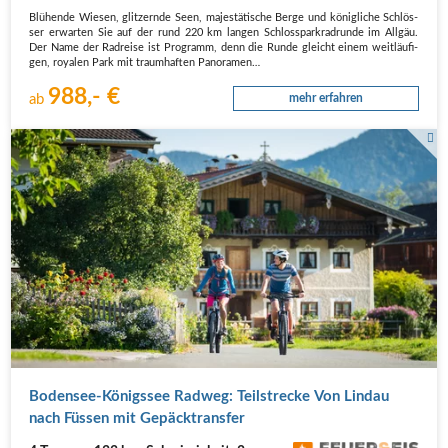
Blü­hen­de Wie­sen, glit­zern­de Seen, majes­tä­ti­sche Ber­ge und könig­li­che Schlös­
ser erwar­ten Sie auf der rund 220 km lan­gen Schloss­park­rad­run­de im All­gäu.
Der Name der Rad­rei­se ist Pro­gramm, denn die Run­de gleicht einem weit­läu­fi­
gen, roya­len Park mit traum­haf­ten Pan­ora­men…
988,- €
ab
mehr erfahren
2 Fahrradfahrer in Poin vor einem Bauernhof
Boden­see-Königs­see Rad­weg: Teil­stre­cke Von Lin­dau
nach Füs­sen mit Gepäcktransfer