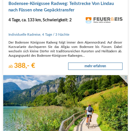
Boden­see-Königs­see Rad­weg: Teil­stre­cke Von Lin­dau
nach Füs­sen ohne Gepäcktransfer
4 Tage, ca. 133 km, Schwierigkeit: 2
Individuelle Radreise
,
4 Tage
/ 3 Nächte
Der Boden­see Königs­see Rad­weg folgt immer dem Alpen­nord­rand. Auf die­ser
Kurz­va­ri­an­te durch­que­ren Sie das All­gäu vom Boden­see bis Füs­sen. Dabei
wech­seln sich klei­ne Dör­fer mit tra­di­ti­ons­rei­chen Kur­or­ten und Heil­bä­dern ab.
Aus­gangs­punkt des Boden­see-Königs­see-Rad­we­ges…
388,- €
ab
mehr erfahren
Radfahren am Thumsee bei Berchtesgaden