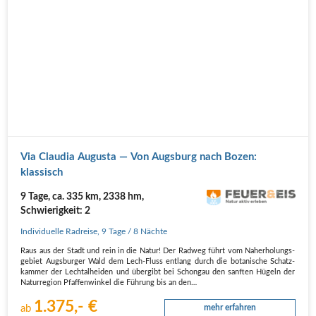
Via Clau­dia Augus­ta — Von Augs­burg nach Bozen:
klassisch
9 Tage, ca. 335 km, 2338 hm,
Schwierigkeit: 2
Individuelle Radreise
,
9 Tage
/ 8 Nächte
Raus aus der Stadt und rein in die Natur! Der Rad­weg führt vom Nah­erho­lungs­
ge­biet Augs­bur­ger Wald dem Lech-Fluss ent­lang durch die bota­ni­sche Schatz­
kam­mer der Lech­t­al­hei­den und über­gibt bei Schon­gau den sanf­ten Hügeln der
Natur­re­gi­on Pfaf­fen­win­kel die Füh­rung bis an den…
1.375,- €
ab
mehr erfahren