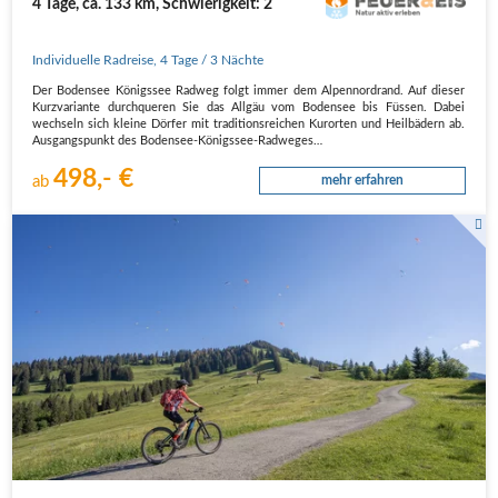
4 Tage, ca. 133 km, Schwierigkeit: 2
Individuelle Radreise
,
4 Tage
/ 3 Nächte
Der Boden­see Königs­see Rad­weg folgt immer dem Alpen­nord­rand. Auf die­ser
Kurz­va­ri­an­te durch­que­ren Sie das All­gäu vom Boden­see bis Füs­sen. Dabei
wech­seln sich klei­ne Dör­fer mit tra­di­ti­ons­rei­chen Kur­or­ten und Heil­bä­dern ab.
Aus­gangs­punkt des Boden­see-Königs­see-Rad­we­ges…
498,- €
ab
mehr erfahren
Eine Radfahrerin fährt auf einem Kiesweg einen Hügel hinauf.