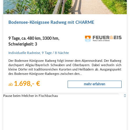
Boden­see-Königs­see Rad­weg mit CHARME
9 Tage, ca. 480 km, 3300 hm,
Schwierigkeit: 3
Individuelle Radreise
,
9 Tage
/ 8 Nächte
Der Boden­see Königs­see Rad­weg folgt immer dem Alpen­nord­rand. Der Rad­weg
durch­quert Allgäu/Bayerisch Schwa­ben und Ober­bay­ern. Dabei wech­seln sich
klei­ne Dör­fer mit tra­di­ti­ons­rei­chen Kur­or­ten und Heil­bä­dern ab. Aus­gangs­punkt
des Boden­see-Königs­see-Rad­we­ges zwi­schen den…
1.698,- €
ab
mehr erfahren
Pause beim Melcher in Fischbachau