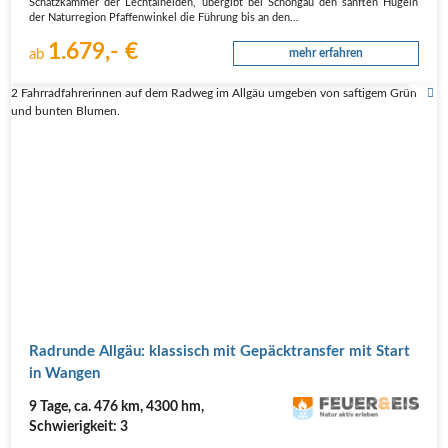
Schatz­kam­mer der Lech­t­al­hei­den, über­gibt bei Schon­gau den sanf­ten Hügeln
der Natur­re­gi­on Pfaf­fen­win­kel die Füh­rung bis an den…
1.679,- €
ab
mehr erfahren
2 Fahrradfahrerinnen auf dem Radweg im Allgäu umgeben von saftigem Grün
und bunten Blumen.
Rad­run­de All­gäu: klas­sisch mit Gepäck­trans­fer mit Start
in Wangen
9 Tage, ca. 476 km, 4300 hm,
Schwierigkeit: 3