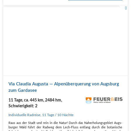
Via Clau­dia Augus­ta — Alpen­über­que­rung von Augs­burg
zum Gardasee
11 Tage, ca. 445 km, 2484 hm,
Schwierigkeit: 2
Individuelle Radreise
,
11 Tage
/ 10 Nächte
Raus aus der Stadt und rein in die Natur! Durch das Nah­erho­lungs­ge­biet Augs­
bur­ger Wald führt der Rad­weg dem Lech-Fluss ent­lang durch die bota­ni­sche