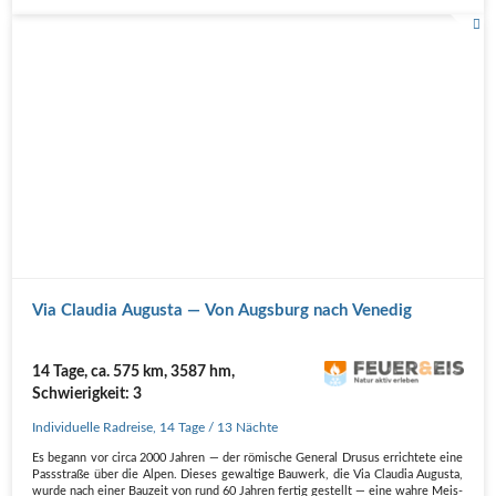
Via Clau­dia Augus­ta — Von Augs­burg nach Venedig
14 Tage, ca. 575 km, 3587 hm,
Schwierigkeit: 3
Individuelle Radreise
,
14 Tage
/ 13 Nächte
Es begann vor cir­ca 2000 Jah­ren — der römi­sche Gene­ral Dru­sus errich­te­te eine
Pass­stra­ße über die Alpen. Die­ses gewal­ti­ge Bau­werk, die Via Clau­dia Augus­ta,
wur­de nach einer Bau­zeit von rund 60 Jah­ren fer­tig gestellt — eine wah­re Meis­