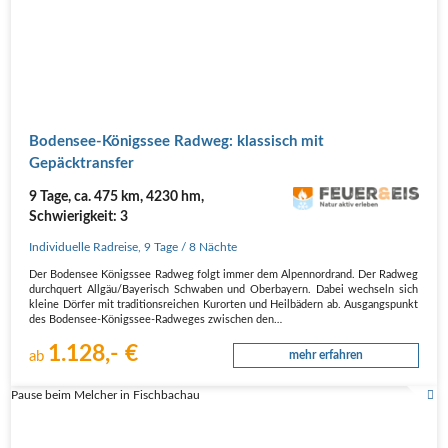
Boden­see-Königs­see Rad­weg: klas­sisch mit
Gepäcktransfer
9 Tage, ca. 475 km, 4230 hm,
Schwierigkeit: 3
Individuelle Radreise
,
9 Tage
/ 8 Nächte
Der Boden­see Königs­see Rad­weg folgt immer dem Alpen­nord­rand. Der Rad­weg
durch­quert Allgäu/Bayerisch Schwa­ben und Ober­bay­ern. Dabei wech­seln sich
klei­ne Dör­fer mit tra­di­ti­ons­rei­chen Kur­or­ten und Heil­bä­dern ab. Aus­gangs­punkt
des Boden­see-Königs­see-Rad­we­ges zwi­schen den…
1.128,- €
ab
mehr erfahren
Pause beim Melcher in Fischbachau