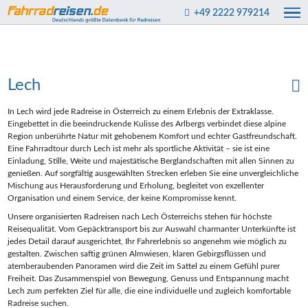
+49 2222 979214
Lech
In Lech wird jede Radreise in Österreich zu einem Erlebnis der Extraklasse.
Eingebettet in die beeindruckende Kulisse des Arlbergs verbindet diese alpine
Region unberührte Natur mit gehobenem Komfort und echter Gastfreundschaft.
Eine Fahrradtour durch Lech ist mehr als sportliche Aktivität – sie ist eine
Einladung, Stille, Weite und majestätische Berglandschaften mit allen Sinnen zu
genießen. Auf sorgfältig ausgewählten Strecken erleben Sie eine unvergleichliche
Mischung aus Herausforderung und Erholung, begleitet von exzellenter
Organisation und einem Service, der keine Kompromisse kennt.
Unsere organisierten Radreisen nach Lech Österreichs stehen für höchste
Reisequalität. Vom Gepäcktransport bis zur Auswahl charmanter Unterkünfte ist
jedes Detail darauf ausgerichtet, Ihr Fahrerlebnis so angenehm wie möglich zu
gestalten. Zwischen saftig grünen Almwiesen, klaren Gebirgsflüssen und
atemberaubenden Panoramen wird die Zeit im Sattel zu einem Gefühl purer
Freiheit. Das Zusammenspiel von Bewegung, Genuss und Entspannung macht
Lech zum perfekten Ziel für alle, die eine individuelle und zugleich komfortable
Radreise suchen.