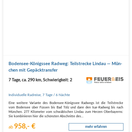
Boden­see-Königs­see Rad­weg: Teil­stre­cke Lin­dau — Mün­
chen mit Gepäcktransfer
7 Tage, ca. 290 km, Schwierigkeit: 2
Individuelle Radreise
,
7 Tage
/ 6 Nächte
Eine wei­te­re Vari­an­te des Boden­see-Königs­see Rad­wegs ist die Teil­stre­cke
vom Boden­see über Füs­sen bis Bad Tölz und dann den Isar-Rad­weg bis nach
Mün­chen. 277 Kilo­me­ter vom schwä­bi­schen Lin­dau zum Her­zen Ober­bay­erns:
Sie kom­bi­nie­ren hier die schöns­ten Abschnit­te des…
958,- €
ab
mehr erfahren