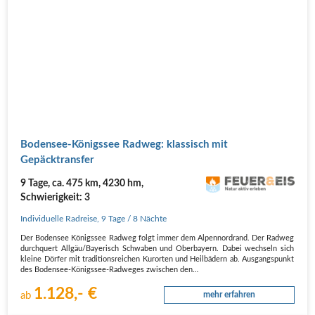
Boden­see-Königs­see Rad­weg: klas­sisch mit
Gepäcktransfer
9 Tage, ca. 475 km, 4230 hm,
Schwierigkeit: 3
Individuelle Radreise
,
9 Tage
/ 8 Nächte
Der Boden­see Königs­see Rad­weg folgt immer dem Alpen­nord­rand. Der Rad­weg
durch­quert Allgäu/Bayerisch Schwa­ben und Ober­bay­ern. Dabei wech­seln sich
klei­ne Dör­fer mit tra­di­ti­ons­rei­chen Kur­or­ten und Heil­bä­dern ab. Aus­gangs­punkt
des Boden­see-Königs­see-Rad­we­ges zwi­schen den…
1.128,- €
ab
mehr erfahren