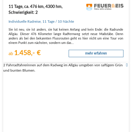
11 Tage, ca. 476 km, 4300 hm,
Schwierigkeit: 2
Individuelle Radreise
,
11 Tage
/ 10 Nächte
Sie ist neu, sie ist anders, sie hat kei­nen Anfang und kein Ende: die Rad­run­de
All­gäu. Die­ser 476 Kilo­me­ter lan­ge Rad­fern­weg setzt neue Maß­stä­be. Denn
anders als bei den bekann­ten Fluss­rou­ten geht es hier nicht um eine Tour von
einem Punkt zum nächs­ten, son­dern um das…
1.458,- €
ab
mehr erfahren
2 Fahrradfahrerinnen auf dem Radweg im Allgäu umgeben von saftigem Grün
und bunten Blumen.