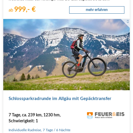
999,- €
ab
mehr erfahren
Eine sportliche Fahrradfahrerin fährt mit Ihrem E-Bike durch die Allgäuer Alpen
nahe Oberstaufen. Im Hintergrund sieht man die schneebedeckten Berge,
während im Vordergrund die Gänseblümchen auf einer grünen Wiese sprießen.
Schloss­park­rad­run­de im All­gäu mit Gepäcktransfer
7 Tage, ca. 239 km, 1230 hm,
Schwierigkeit: 1
Individuelle Radreise
,
7 Tage
/ 6 Nächte