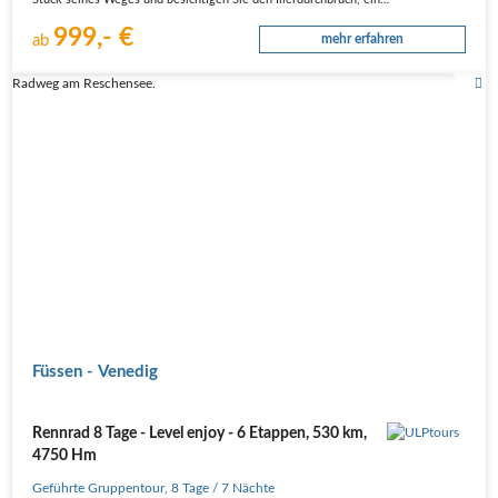
Stück seines Weges und besichtigen Sie den Illerdurchbruch, ein…
999,- €
ab
mehr erfahren
Radweg am Reschensee.
Füssen - Venedig
Rennrad 8 Tage - Level enjoy - 6 Etappen, 530 km,
4750 Hm
Geführte Gruppentour
,
8 Tage
/ 7 Nächte