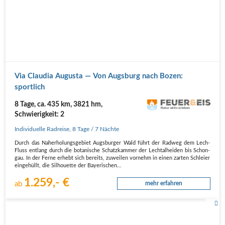
Via Clau­dia Augus­ta — Von Augs­burg nach Bozen:
sportlich
8 Tage, ca. 435 km, 3821 hm,
Schwierigkeit: 2
Individuelle Radreise
,
8 Tage
/ 7 Nächte
Durch das Nah­erho­lungs­ge­biet Augs­bur­ger Wald führt der Rad­weg dem Lech-
Fluss ent­lang durch die bota­ni­sche Schatz­kam­mer der Lech­t­al­hei­den bis Schon­
gau. In der Fer­ne erhebt sich bereits, zuwei­len vor­nehm in einen zar­ten Schlei­er
ein­ge­hüllt, die Sil­hou­et­te der Baye­ri­schen…
1.259,- €
ab
mehr erfahren