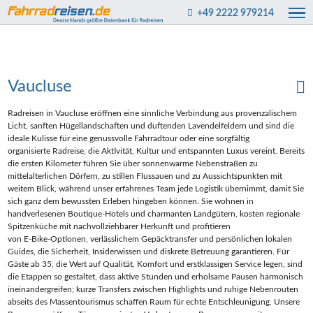
+49 2222 979214
Vaucluse
Radreisen in Vaucluse eröffnen eine sinnliche Verbindung aus provenzalischem
Licht, sanften Hügellandschaften und duftenden Lavendelfeldern und sind die
ideale Kulisse für eine genussvolle Fahrradtour oder eine sorgfältig
organisierte Radreise, die Aktivität, Kultur und entspannten Luxus vereint. Bereits
die ersten Kilometer führen Sie über sonnenwarme Nebenstraßen zu
mittelalterlichen Dörfern, zu stillen Flussauen und zu Aussichtspunkten mit
weitem Blick, während unser erfahrenes Team jede Logistik übernimmt, damit Sie
sich ganz dem bewussten Erleben hingeben können. Sie wohnen in
handverlesenen Boutique‑Hotels und charmanten Landgütern, kosten regionale
Spitzenküche mit nachvollziehbarer Herkunft und profitieren
von E‑Bike‑Optionen, verlässlichem Gepäcktransfer und persönlichen lokalen
Guides, die Sicherheit, Insiderwissen und diskrete Betreuung garantieren. Für
Gäste ab 35, die Wert auf Qualität, Komfort und erstklassigen Service legen, sind
die Etappen so gestaltet, dass aktive Stunden und erholsame Pausen harmonisch
ineinandergreifen; kurze Transfers zwischen Highlights und ruhige Nebenrouten
abseits des Massentourismus schaffen Raum für echte Entschleunigung. Unsere