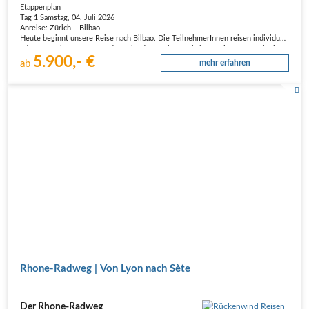
Etappenplan
Tag 1 Samstag, 04. Juli 2026
Anreise: Zürich – Bilbao
Heute beginnt unsere Reise nach Bilbao. Die TeilnehmerInnen reisen individuell
oder gemeinsam an, und nach der Ankunft haben wir am Nachmittag
5.900,- €
ausreichend Zeit, um uns mit den Mieträdern vertraut zu machen. Es werden
ab
mehr erfahren
letzte Einstellungen…
Rhone-Radweg | Von Lyon nach Sète
Der Rhone-Radweg