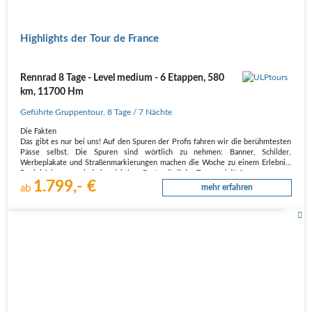
Highlights der Tour de France
Rennrad 8 Tage - Level medium - 6 Etappen, 580
km, 11700 Hm
Geführte Gruppentour
,
8 Tage
/ 7 Nächte
Die Fakten
Das gibt es nur bei uns! Auf den Spuren der Profis fahren wir die berühmtesten
Pässe selbst. Die Spuren sind wörtlich zu nehmen: Banner, Schilder,
Werbeplakate und Straßenmarkierungen machen die Woche zu einem Erlebnis.
Begleitfahrzeuge sind ein wichtiger Bestandteil der Tour und dürfen…
1.799,- €
ab
mehr erfahren