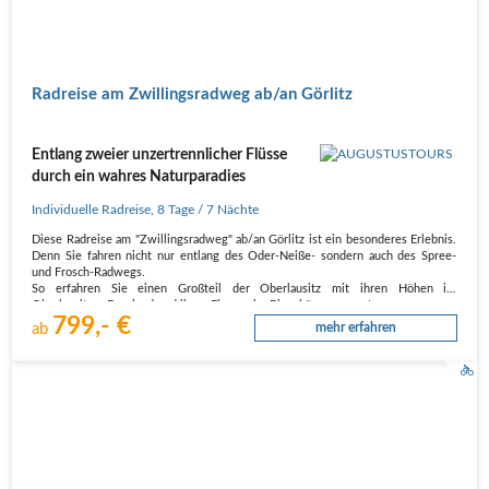
Radreise am Zwillingsradweg ab/an Görlitz
Entlang zweier unzertrennlicher Flüsse
durch ein wahres Naturparadies
Individuelle Radreise
,
8 Tage
/ 7 Nächte
Diese Radreise am "Zwillingsradweg" ab/an Görlitz ist ein besonderes Erlebnis.
Denn Sie fahren nicht nur entlang des Oder-Neiße- sondern auch des Spree-
und Frosch-Radwegs.
So erfahren Sie einen Großteil der Oberlausitz mit ihren Höhen im
Oberlausitzer Bergland und ihren Ebenen im Biosphärenreservat…
799,- €
ab
mehr erfahren