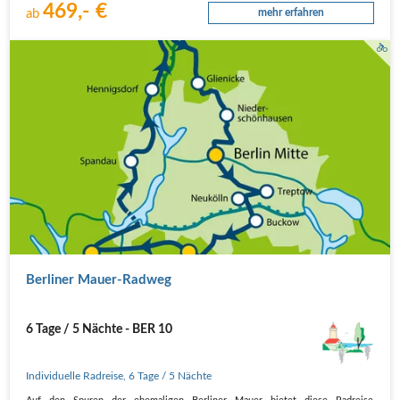
469,- €
ab
mehr erfahren
Berliner Mauer-Radweg
6 Tage / 5 Nächte - BER 10
Individuelle Radreise
,
6 Tage
/ 5 Nächte