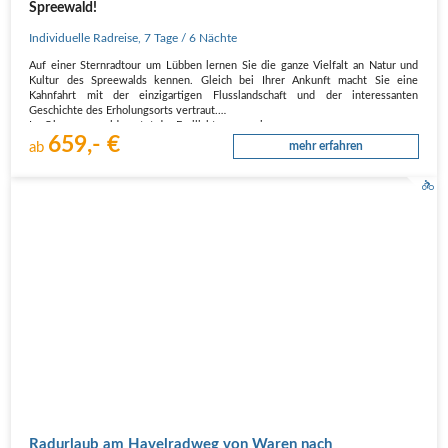
Spreewald!
Individuelle Radreise
,
7 Tage
/ 6 Nächte
Auf einer Sternradtour um Lübben lernen Sie die ganze Vielfalt an Natur und
Kultur des Spreewalds kennen. Gleich bei Ihrer Ankunft macht Sie eine
Kahnfahrt mit der einzigartigen Flusslandschaft und der interessanten
Geschichte des Erholungsorts vertraut.
Im Oberspreewald wartet das Freilichtmuseum in…
659,- €
ab
mehr erfahren
Radurlaub am Havelradweg von Waren nach