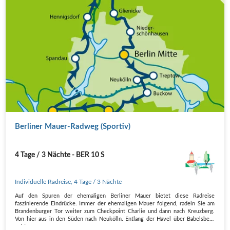
Berliner Mauer-Radweg (Sportiv)
4 Tage / 3 Nächte - BER 10 S
Individuelle Radreise
,
4 Tage
/ 3 Nächte
Auf den Spuren der ehemaligen Berliner Mauer bietet diese Radreise
faszinierende Eindrücke. Immer der ehemaligen Mauer folgend, radeln Sie am
Brandenburger Tor weiter zum Checkpoint Charlie und dann nach Kreuzberg.
Von hier aus in den Süden nach Neukölln. Entlang der Havel über Babelsberg
geht…