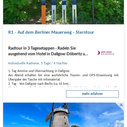
R1 - Auf dem Berliner Mauerweg - Sterntour
Radtour in 3 Tagesetappen - Radeln Sie
ausgehend vom Hotel in Dallgow-Döberitz und
erleben Sie den Berliner Mauerweg in drei
Individuelle Radreise
,
5 Tage
/ 4 Nächte
Tagesetappen
1. Tag Anreise und Übernachtung in Dallgow.
Am Abend erhalten Sie eine ausführliche Touren- und GPS-Einweisung mit
Übergabe der Tasche mit Infomaterial.
2. Tag - Von Dallgow nach Berlin (ca. 61 km)
Sie fahren von Berlin-Staaken bis zur Havel. In Nieder Neuendorf erreichen Sie
einen ehemaligen…
mehr erfahren