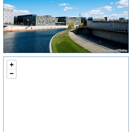
Morgengry auf Pixabay
+
−