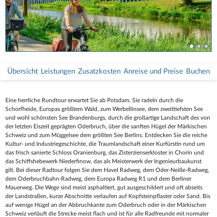
Übersicht
Leistungen
Zusatzkosten
Anreise und Preise
Buchen
Eine herrliche Rundtour erwartet Sie ab Potsdam. Sie radeln durch die
Schorfheide, Europas größtem Wald, zum Werbellinsee, dem zweittiefsten See
und wohl schönsten See Brandenburgs, durch die großartige Landschaft des von
der letzten Eiszeit geprägten Oderbruch, über die sanften Hügel der Märkischen
Schweiz und zum Müggelsee dem größten See Berlins. Entdecken Sie die reiche
Kultur- und Industriegeschichte, die Traumlandschaft einer Kurfürstin rund um
das frisch sanierte Schloss Oranienburg, das Zisterzienserkloster in Chorin und
das Schiffshebewerk Niederfinow, das als Meisterwerk der Ingenieurbaukunst
gilt. Bei dieser Radtour folgen Sie dem Havel Radweg, dem Oder-Neiße-Radweg,
dem Oderbruchbahn-Radweg, dem Europa Radweg R1 und dem Berliner
Mauerweg. Die Wege sind meist asphaltiert, gut ausgeschildert und oft abseits
der Landstraßen, kurze Abschnitte verlaufen auf Kopfsteinpflaster oder Sand. Bis
auf wenige Hügel an der Abbruchkante zum Oderbruch oder in der Märkischen
Schweiz verläuft die Strecke meist flach und ist für alle Radfreunde mit normaler