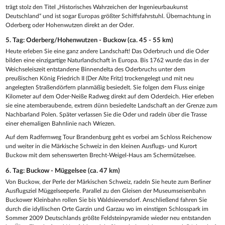
trägt stolz den Titel „Historisches Wahrzeichen der Ingenieurbaukunst
Deutschland“ und ist sogar Europas größter Schiffsfahrstuhl. Übernachtung in
Oderberg oder Hohenwutzen direkt an der Oder.
5. Tag: Oderberg/Hohenwutzen - Buckow (ca. 45 - 55 km)
Heute erleben Sie eine ganz andere Landschaft! Das Oderbruch und die Oder
bilden eine einzigartige Naturlandschaft in Europa. Bis 1762 wurde das in der
Weichseleiszeit entstandene Binnendelta des Oderbruchs unter dem
preußischen König Friedrich II (Der Alte Fritz) trockengelegt und mit neu
angelegten Straßendörfern planmäßig besiedelt. Sie folgen dem Fluss einige
Kilometer auf dem Oder-Neiße Radweg direkt auf dem Oderdeich. Hier erleben
sie eine atemberaubende, extrem dünn besiedelte Landschaft an der Grenze zum
Nachbarland Polen. Später verlassen Sie die Oder und radeln über die Trasse
einer ehemaligen Bahnlinie nach Wriezen.
Auf dem Radfernweg Tour Brandenburg geht es vorbei am Schloss Reichenow
und weiter in die Märkische Schweiz in den kleinen Ausflugs- und Kurort
Buckow mit dem sehenswerten Brecht-Weigel-Haus am Schermützelsee.
6. Tag: Buckow - Müggelsee (ca. 47 km)
Von Buckow, der Perle der Märkischen Schweiz, radeln Sie heute zum Berliner
Ausflugsziel Müggelseeperle. Parallel zu den Gleisen der Museumseisenbahn
Buckower Kleinbahn rollen Sie bis Waldsieversdorf. Anschließend fahren Sie
durch die idyllischen Orte Garzin und Garzau wo im einstigen Schlosspark im
Sommer 2009 Deutschlands größte Feldsteinpyramide wieder neu entstanden