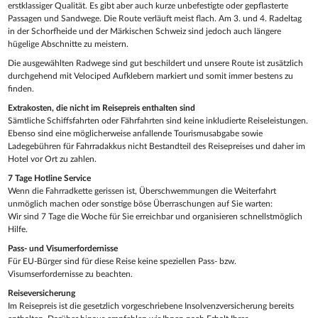
erstklassiger Qualität. Es gibt aber auch kurze unbefestigte oder gepflasterte
Passagen und Sandwege. Die Route verläuft meist flach. Am 3. und 4. Radeltag
in der Schorfheide und der Märkischen Schweiz sind jedoch auch längere
hügelige Abschnitte zu meistern.
Die ausgewählten Radwege sind gut beschildert und unsere Route ist zusätzlich
durchgehend mit Velociped Aufklebern markiert und somit immer bestens zu
finden.
Extrakosten, die nicht im Reisepreis enthalten sind
Sämtliche Schiffsfahrten oder Fährfahrten sind keine inkludierte Reiseleistungen.
Ebenso sind eine möglicherweise anfallende Tourismusabgabe sowie
Ladegebühren für Fahrradakkus nicht Bestandteil des Reisepreises und daher im
Hotel vor Ort zu zahlen.
7 Tage Hotline Service
Wenn die Fahrradkette gerissen ist, Überschwemmungen die Weiterfahrt
unmöglich machen oder sonstige böse Überraschungen auf Sie warten:
Wir sind 7 Tage die Woche für Sie erreichbar und organisieren schnellstmöglich
Hilfe.
Pass- und Visumerfordernisse
Für EU-Bürger sind für diese Reise keine speziellen Pass- bzw.
Visumserfordernisse zu beachten.
Reiseversicherung
Im Reisepreis ist die gesetzlich vorgeschriebene Insolvenzversicherung bereits