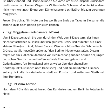
ist. Über Zinndorf und Herzfelde radeln Sie vorbei am Museumspark Rüdersdorf
und kommen auf kleinen Wegen zur Woltersdorfer Schleuse. Von hier ist es dann
nicht mehr weit nach Erkner zum Dämeritzsee und schließlich bis zum bekannten
Müggelsee.
Freuen Sie sich auf Ihr Hotel am See wo Sie am Ende des Tages im Biergarten die
schöne Idylle noch perfekt genießen können.
7. Tag: Müggelsee - Potsdam (ca. 62 km)
Vom Müggelsee radeln Sie quer durch den Wald zum Müggelturm, der Ihnen
einen fantastischen Ausblick über den grünsten Bezirk Berlins bietet. Mit einer
kleinen Fähre (nicht inkl.) fahren Sie von Wendenschloss über die Dahme nach
Grünau, wo Sie kurze Zeit später auf den Berliner Mauerweg stoßen. Diesem
folgen Sie am südlichen Stadtrand von Berlin entlang auf den Spuren der jungen
deutschen Geschichte und treffen auf viele Erinnerungstafeln und
Gedenkstätten. Am Teltowkanal geht es weiter über den ehemaligen
Kontrollpunkt Dreilinden nach Babelsberg und dort am berühmten Filmpark
entlang bis in die historische Innenstadt von Potsdam und weiter zum Starthotel
Ihrer Rundreise.
8. Tag: Potsdam Abreise
Nach dem Frühstück endet Ihre schöne Rundreise rund um Berlin in Potsdam im
Hotel.