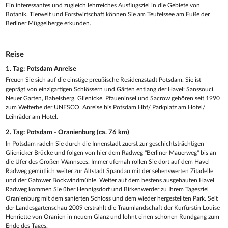
Ein interessantes und zugleich lehrreiches Ausflugsziel in die Gebiete von
Botanik, Tierwelt und Forstwirtschaft können Sie am Teufelssee am Fuße der
Berliner Müggelberge erkunden.
Reise
1. Tag: Potsdam Anreise
Freuen Sie sich auf die einstige preußische Residenzstadt Potsdam. Sie ist
geprägt von einzigartigen Schlössern und Gärten entlang der Havel: Sanssouci,
Neuer Garten, Babelsberg, Glienicke, Pfaueninsel und Sacrow gehören seit 1990
zum Welterbe der UNESCO. Anreise bis Potsdam Hbf/ Parkplatz am Hotel/
Leihräder am Hotel.
2. Tag: Potsdam - Oranienburg (ca. 76 km)
In Potsdam radeln Sie durch die Innenstadt zuerst zur geschichtsträchtigen
Glienicker Brücke und folgen von hier dem Radweg "Berliner Mauerweg" bis an
die Ufer des Großen Wannsees. Immer ufernah rollen Sie dort auf dem Havel
Radweg gemütlich weiter zur Altstadt Spandau mit der sehenswerten Zitadelle
und der Gatower Bockwindmühle. Weiter auf dem bestens ausgebauten Havel
Radweg kommen Sie über Hennigsdorf und Birkenwerder zu Ihrem Tagesziel
Oranienburg mit dem sanierten Schloss und dem wieder hergestellten Park. Seit
der Landesgartenschau 2009 erstrahlt die Traumlandschaft der Kurfürstin Louise
Henriette von Oranien in neuem Glanz und lohnt einen schönen Rundgang zum
Ende des Tages.