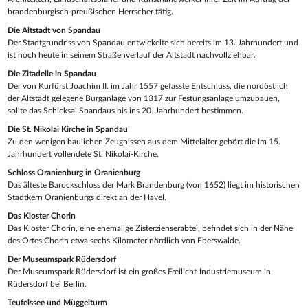
brandenburgisch-preußischen Herrscher tätig.
Die Altstadt von Spandau
Der Stadtgrundriss von Spandau entwickelte sich bereits im 13. Jahrhundert und
ist noch heute in seinem Straßenverlauf der Altstadt nachvollziehbar.
Die Zitadelle in Spandau
Der von Kurfürst Joachim II. im Jahr 1557 gefasste Entschluss, die nordöstlich
der Altstadt gelegene Burganlage von 1317 zur Festungsanlage umzubauen,
sollte das Schicksal Spandaus bis ins 20. Jahrhundert bestimmen.
Die St. Nikolai Kirche in Spandau
Zu den wenigen baulichen Zeugnissen aus dem Mittelalter gehört die im 15.
Jahrhundert vollendete St. Nikolai-Kirche.
Schloss Oranienburg in Oranienburg
Das älteste Barockschloss der Mark Brandenburg (von 1652) liegt im historischen
Stadtkern Oranienburgs direkt an der Havel.
Das Kloster Chorin
Das Kloster Chorin, eine ehemalige Zisterzienserabtei, befindet sich in der Nähe
des Ortes Chorin etwa sechs Kilometer nördlich von Eberswalde.
Der Museumspark Rüdersdorf
Der Museumspark Rüdersdorf ist ein großes Freilicht-Industriemuseum in
Rüdersdorf bei Berlin.
Teufelssee und Müggelturm