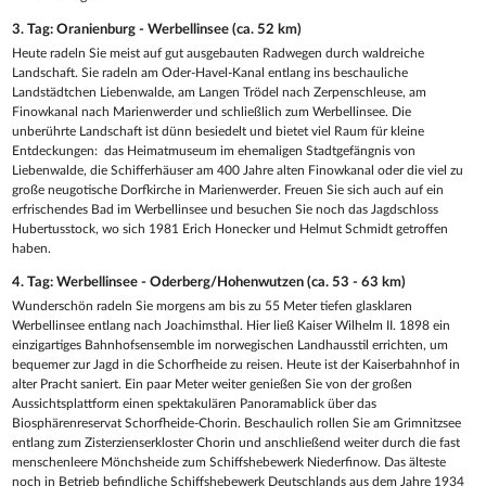
3. Tag: Oranienburg - Werbellinsee (ca. 52 km)
Heute radeln Sie meist auf gut ausgebauten Radwegen durch waldreiche
Landschaft. Sie radeln am Oder-Havel-Kanal entlang ins beschauliche
Landstädtchen Liebenwalde, am Langen Trödel nach Zerpenschleuse, am
Finowkanal nach Marienwerder und schließlich zum Werbellinsee. Die
unberührte Landschaft ist dünn besiedelt und bietet viel Raum für kleine
Entdeckungen: das Heimatmuseum im ehemaligen Stadtgefängnis von
Liebenwalde, die Schifferhäuser am 400 Jahre alten Finowkanal oder die viel zu
große neugotische Dorfkirche in Marienwerder. Freuen Sie sich auch auf ein
erfrischendes Bad im Werbellinsee und besuchen Sie noch das Jagdschloss
Hubertusstock, wo sich 1981 Erich Honecker und Helmut Schmidt getroffen
haben.
4. Tag: Werbellinsee - Oderberg/Hohenwutzen (ca. 53 - 63 km)
Wunderschön radeln Sie morgens am bis zu 55 Meter tiefen glasklaren
Werbellinsee entlang nach Joachimsthal. Hier ließ Kaiser Wilhelm II. 1898 ein
einzigartiges Bahnhofsensemble im norwegischen Landhausstil errichten, um
bequemer zur Jagd in die Schorfheide zu reisen. Heute ist der Kaiserbahnhof in
alter Pracht saniert. Ein paar Meter weiter genießen Sie von der großen
Aussichtsplattform einen spektakulären Panoramablick über das
Biosphärenreservat Schorfheide-Chorin. Beschaulich rollen Sie am Grimnitzsee
entlang zum Zisterzienserkloster Chorin und anschließend weiter durch die fast
menschenleere Mönchsheide zum Schiffshebewerk Niederfinow. Das älteste
noch in Betrieb befindliche Schiffshebewerk Deutschlands aus dem Jahre 1934