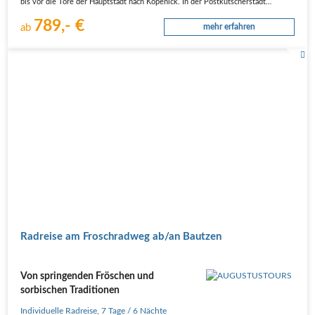
bis vor die Tore der Hauptstadt nach Köpenick. In der Postkutscherstadt…
789,- €
ab
mehr erfahren
Radreise am Froschradweg ab/an Bautzen
Von springenden Fröschen und
sorbischen Traditionen
Individuelle Radreise
,
7 Tage
/ 6 Nächte