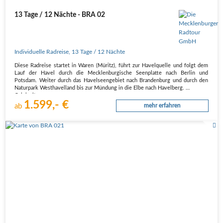
13 Tage / 12 Nächte - BRA 02
Individuelle Radreise
,
13 Tage
/ 12 Nächte
Diese Radreise startet in Waren (Müritz), führt zur Havelquelle und folgt dem
Lauf der Havel durch die Mecklenburgische Seenplatte nach Berlin und
Potsdam. Weiter durch das Havelseengebiet nach Brandenburg und durch den
Naturpark Westhavelland bis zur Mündung in die Elbe nach Havelberg.
Originaltour
1.599,- €
…
ab
mehr erfahren