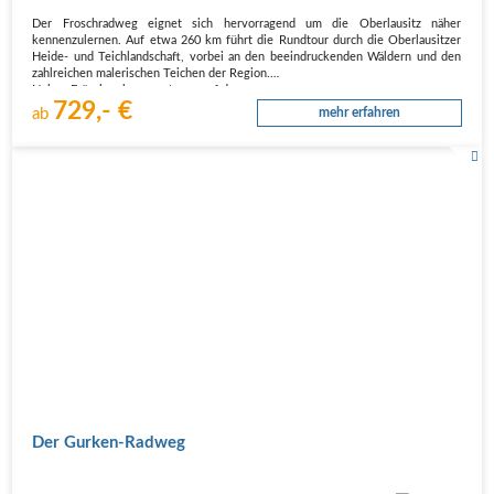
Der Froschradweg eignet sich hervorragend um die Oberlausitz näher
kennenzulernen. Auf etwa 260 km führt die Rundtour durch die Oberlausitzer
Heide- und Teichlandschaft, vorbei an den beeindruckenden Wäldern und den
zahlreichen malerischen Teichen der Region.
Neben Fröschen begegnet man auf der…
729,- €
ab
mehr erfahren
Der Gurken-Radweg