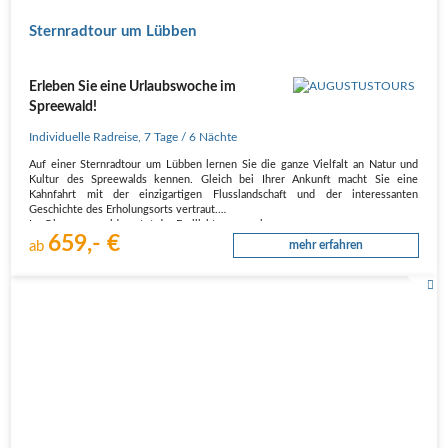
Sternradtour um Lübben
Erleben Sie eine Urlaubswoche im
Spreewald!
Individuelle Radreise
,
7 Tage
/ 6 Nächte
Auf einer Sternradtour um Lübben lernen Sie die ganze Vielfalt an Natur und
Kultur des Spreewalds kennen. Gleich bei Ihrer Ankunft macht Sie eine
Kahnfahrt mit der einzigartigen Flusslandschaft und der interessanten
Geschichte des Erholungsorts vertraut.
Im Oberspreewald wartet das Freilichtmuseum in…
659,- €
ab
mehr erfahren