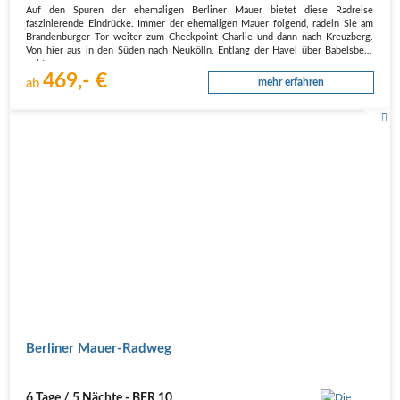
Auf den Spuren der ehemaligen Berliner Mauer bietet diese Radreise
faszinierende Eindrücke. Immer der ehemaligen Mauer folgend, radeln Sie am
Brandenburger Tor weiter zum Checkpoint Charlie und dann nach Kreuzberg.
Von hier aus in den Süden nach Neukölln. Entlang der Havel über Babelsberg
geht…
469,- €
ab
mehr erfahren
Berliner Mauer-Radweg
6 Tage / 5 Nächte - BER 10