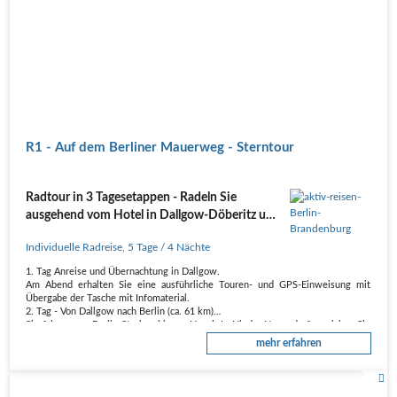
R1 - Auf dem Berliner Mauerweg - Sterntour
Radtour in 3 Tagesetappen - Radeln Sie
ausgehend vom Hotel in Dallgow-Döberitz und
erleben Sie den Berliner Mauerweg in drei
Individuelle Radreise
,
5 Tage
/ 4 Nächte
Tagesetappen
1. Tag Anreise und Übernachtung in Dallgow.
Am Abend erhalten Sie eine ausführliche Touren- und GPS-Einweisung mit
Übergabe der Tasche mit Infomaterial.
2. Tag - Von Dallgow nach Berlin (ca. 61 km)
Sie fahren von Berlin-Staaken bis zur Havel. In Nieder Neuendorf erreichen Sie
einen ehemaligen…
mehr erfahren