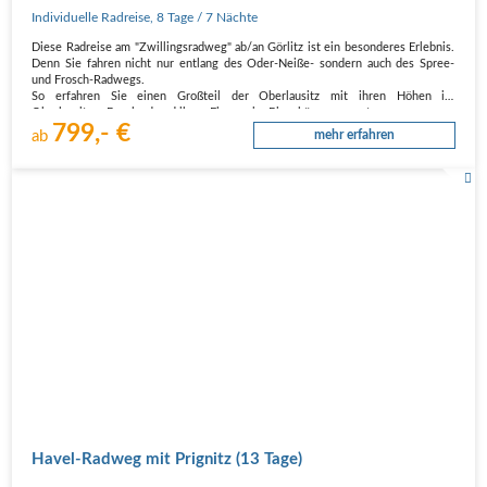
Individuelle Radreise
,
8 Tage
/ 7 Nächte
Diese Radreise am "Zwillingsradweg" ab/an Görlitz ist ein besonderes Erlebnis.
Denn Sie fahren nicht nur entlang des Oder-Neiße- sondern auch des Spree-
und Frosch-Radwegs.
So erfahren Sie einen Großteil der Oberlausitz mit ihren Höhen im
Oberlausitzer Bergland und ihren Ebenen im Biosphärenreservat…
799,- €
ab
mehr erfahren
Havel-Radweg mit Prignitz (13 Tage)