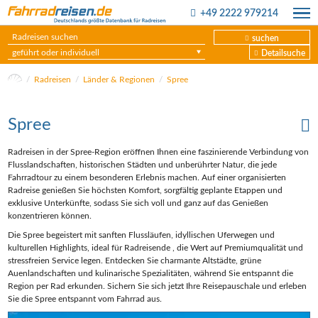
+49 2222 979214
suchen
geführt oder individuell
Detailsuche
Radreisen
Länder & Regionen
Spree
Spree
Radreisen in der Spree-Region eröffnen Ihnen eine faszinierende Verbindung von
Flusslandschaften, historischen Städten und unberührter Natur, die jede
Fahrradtour zu einem besonderen Erlebnis machen. Auf einer organisierten
Radreise genießen Sie höchsten Komfort, sorgfältig geplante Etappen und
exklusive Unterkünfte, sodass Sie sich voll und ganz auf das Genießen
konzentrieren können.
Die Spree begeistert mit sanften Flussläufen, idyllischen Uferwegen und
kulturellen Highlights, ideal für Radreisende , die Wert auf Premiumqualität und
stressfreien Service legen. Entdecken Sie charmante Altstädte, grüne
Auenlandschaften und kulinarische Spezialitäten, während Sie entspannt die
Region per Rad erkunden. Sichern Sie sich jetzt Ihre Reisepauschale und erleben
Sie die Spree entspannt vom Fahrrad aus.