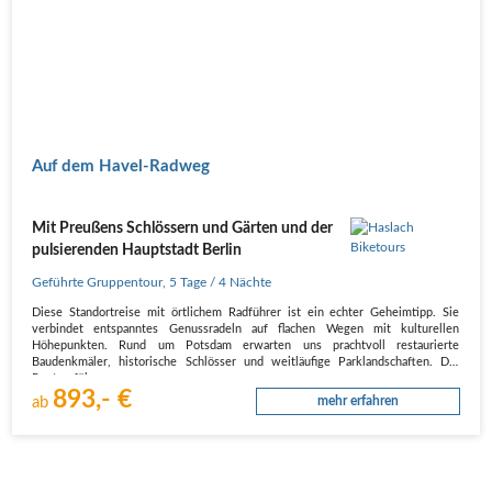
Auf dem Havel-Radweg
Mit Preußens Schlössern und Gärten und der
pulsierenden Hauptstadt Berlin
Geführte Gruppentour
,
5 Tage
/ 4 Nächte
Diese Standortreise mit örtlichem Radführer ist ein echter Geheimtipp. Sie
verbindet entspanntes Genussradeln auf flachen Wegen mit kulturellen
Höhepunkten. Rund um Potsdam erwarten uns prachtvoll restaurierte
Baudenkmäler, historische Schlösser und weitläufige Parklandschaften. Die
Routen führen…
893,- €
ab
mehr erfahren