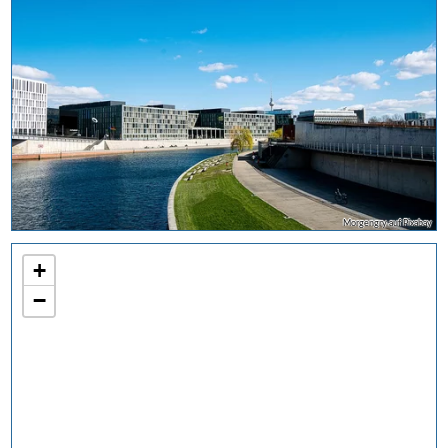
Morgengry auf Pixabay
+
−