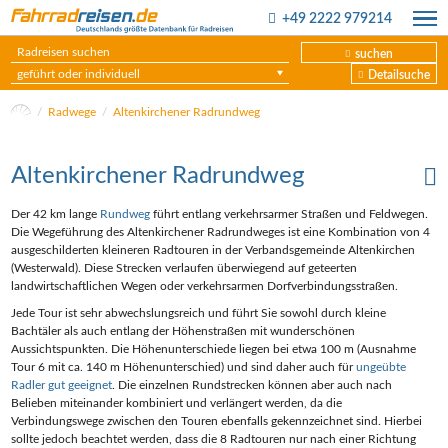
+49 2222 979214
suchen
geführt oder individuell
Detailsuche
Radwege
Altenkirchener Radrundweg
Altenkirchener Radrundweg
Der 42 km lange
Rundweg
führt entlang verkehrsarmer Straßen und Feldwegen.
Die Wegeführung des Altenkirchener Radrundweges ist eine Kombination von 4
ausgeschilderten kleineren Radtouren in der Verbandsgemeinde Altenkirchen
(Westerwald). Diese Strecken verlaufen überwiegend auf geteerten
landwirtschaftlichen Wegen oder verkehrsarmen Dorfverbindungsstraßen.
Jede Tour ist sehr abwechslungsreich und führt Sie sowohl durch kleine
Bachtäler als auch entlang der Höhenstraßen mit wunderschönen
Aussichtspunkten. Die Höhenunterschiede liegen bei etwa 100 m (Ausnahme
Tour 6 mit ca. 140 m Höhenunterschied) und sind daher auch für
ungeübte
Radler gut geeignet
. Die einzelnen Rundstrecken können aber auch nach
Belieben miteinander kombiniert und verlängert werden, da die
Verbindungswege zwischen den Touren ebenfalls gekennzeichnet sind. Hierbei
sollte jedoch beachtet werden, dass die 8 Radtouren nur nach einer Richtung