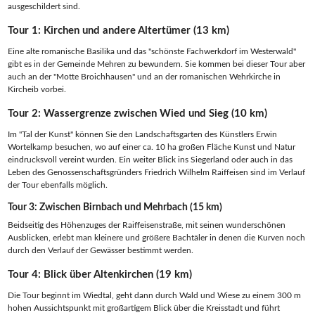
ausgeschildert sind.
Tour 1: Kirchen und andere Altertümer (13 km)
Eine alte romanische Basilika und das "schönste Fachwerkdorf im Westerwald"
gibt es in der Gemeinde Mehren zu bewundern. Sie kommen bei dieser Tour aber
auch an der "Motte Broichhausen" und an der romanischen Wehrkirche in
Kircheib vorbei.
Tour 2: Wassergrenze zwischen Wied und Sieg (10 km)
Im "Tal der Kunst" können Sie den Landschaftsgarten des Künstlers Erwin
Wortelkamp besuchen, wo auf einer ca. 10 ha großen Fläche Kunst und Natur
eindrucksvoll vereint wurden. Ein weiter Blick ins Siegerland oder auch in das
Leben des Genossenschaftsgründers Friedrich Wilhelm Raiffeisen sind im Verlauf
der Tour ebenfalls möglich.
Tour 3: Zwischen Birnbach und Mehrbach (15 km)
Beidseitig des Höhenzuges der Raiffeisenstraße, mit seinen wunderschönen
Ausblicken, erlebt man kleinere und größere Bachtäler in denen die Kurven noch
durch den Verlauf der Gewässer bestimmt werden.
Tour 4: Blick über Altenkirchen (19 km)
Die Tour beginnt im Wiedtal, geht dann durch Wald und Wiese zu einem 300 m
hohen Aussichtspunkt mit großartigem Blick über die Kreisstadt und führt