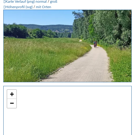
Karte Verlauf (png) normal
/
groß
Höhenprofil (svg)
/
mit Orten
+
−