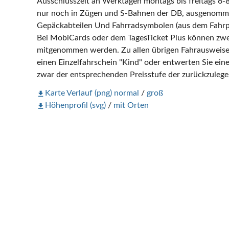
Ausschlusszeit an Werktagen montags bis freitags 6-
nur noch in Zügen und S-Bahnen der DB, ausgenomm
Gepäckabteilen Und Fahrradsymbolen (aus dem Fahrpla
Bei MobiCards oder dem TagesTicket Plus können zwe
mitgenommen werden. Zu allen übrigen Fahrausweisen 
einen Einzelfahrschein "Kind" oder entwerten Sie eine
zwar der entsprechenden Preisstufe der zurückzulege
Karte Verlauf (png) normal
/
groß
Höhenprofil (svg)
/
mit Orten