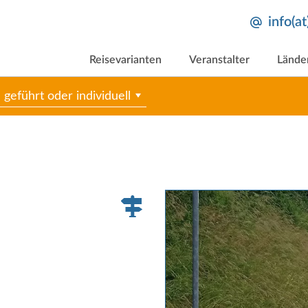
info(a
Reisevarianten
Veranstalter
Lände
geführt oder individuell