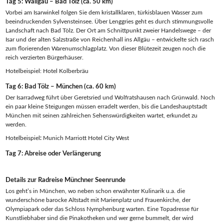
Tag 5: Wallgau – Bad Tölz (ca. 50 km)
Vorbei am Isarwinkel folgen Sie dem kristallklaren, türkisblauen Wasser zum
beeindruckenden Sylvensteinsee. Über Lenggries geht es durch stimmungsvolle
Landschaft nach Bad Tölz. Der Ort am Schnittpunkt zweier Handelswege – der
Isar und der alten Salzstraße von Reichenhall ins Allgäu – entwickelte sich rasch
zum florierenden Warenumschlagplatz. Von dieser Blütezeit zeugen noch die
reich verzierten Bürgerhäuser.
Hotelbeispiel: Hotel Kolberbräu
Tag 6: Bad Tölz – München (ca. 60 km)
Der Isarradweg führt über Geretsried und Wolfratshausen nach Grünwald. Noch
ein paar kleine Steigungen müssen erradelt werden, bis die Landeshauptstadt
München mit seinen zahlreichen Sehenswürdigkeiten wartet, erkundet zu
werden.
Hotelbeispiel
:
Munich Marriott Hotel City West
Tag 7: Abreise oder Verlängerung
Details zur Radreise Münchner Seenrunde
Los geht’s in München, wo neben schon erwähnter Kulinarik u.a. die
wunderschöne barocke Altstadt mit Marienplatz und Frauenkirche, der
Olympiapark oder das Schloss Nymphenburg warten. Eine Topadresse für
Kunstliebhaber sind die Pinakotheken und wer gerne bummelt, der wird