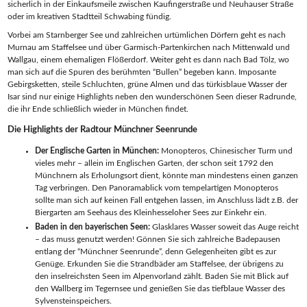
sicherlich in der Einkaufsmeile zwischen Kaufingerstraße und Neuhauser Straße
oder im kreativen Stadtteil Schwabing fündig.
Vorbei am Starnberger See und zahlreichen urtümlichen Dörfern geht es nach
Murnau am Staffelsee und über Garmisch-Partenkirchen nach Mittenwald und
Wallgau, einem ehemaligen Flößerdorf. Weiter geht es dann nach Bad Tölz, wo
man sich auf die Spuren des berühmten “Bullen” begeben kann. Imposante
Gebirgsketten, steile Schluchten, grüne Almen und das türkisblaue Wasser der
Isar sind nur einige Highlights neben den wunderschönen Seen dieser Radrunde,
die ihr Ende schließlich wieder in München findet.
Die Highlights der Radtour Münchner Seenrunde
Der Englische Garten in München:
Monopteros, Chinesischer Turm und
vieles mehr – allein im Englischen Garten, der schon seit 1792 den
Münchnern als Erholungsort dient, könnte man mindestens einen ganzen
Tag verbringen. Den Panoramablick vom tempelartigen Monopteros
sollte man sich auf keinen Fall entgehen lassen, im Anschluss lädt z.B. der
Biergarten am Seehaus des Kleinhesseloher Sees zur Einkehr ein.
Baden in den bayerischen Seen:
Glasklares Wasser soweit das Auge reicht
– das muss genutzt werden! Gönnen Sie sich zahlreiche Badepausen
entlang der “Münchner Seenrunde”, denn Gelegenheiten gibt es zur
Genüge. Erkunden Sie die Strandbäder am Staffelsee, der übrigens zu
den inselreichsten Seen im Alpenvorland zählt. Baden Sie mit Blick auf
den Wallberg im Tegernsee und genießen Sie das tiefblaue Wasser des
Sylvensteinspeichers.