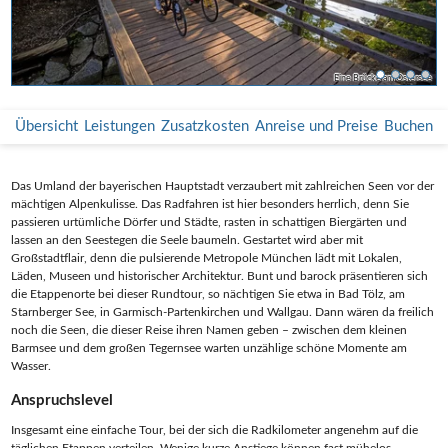
Radfahrer im Werdenfelser Land
Eine Brücke am Ostersee
Radfahrer am Riegsee
Radfahrer in Garmisch
Übersicht
Leistungen
Zusatzkosten
Anreise und Preise
Buchen
Das Umland der bayerischen Hauptstadt verzaubert mit zahlreichen Seen vor der
mächtigen Alpenkulisse. Das Radfahren ist hier besonders herrlich, denn Sie
passieren urtümliche Dörfer und Städte, rasten in schattigen Biergärten und
lassen an den Seestegen die Seele baumeln. Gestartet wird aber mit
Großstadtflair, denn die pulsierende Metropole München lädt mit Lokalen,
Läden, Museen und historischer Architektur. Bunt und barock präsentieren sich
die Etappenorte bei dieser Rundtour, so nächtigen Sie etwa in Bad Tölz, am
Starnberger See, in Garmisch-Partenkirchen und Wallgau. Dann wären da freilich
noch die Seen, die dieser Reise ihren Namen geben – zwischen dem kleinen
Barmsee und dem großen Tegernsee warten unzählige schöne Momente am
Wasser.
Anspruchslevel
Insgesamt eine einfache Tour, bei der sich die Radkilometer angenehm auf die
täglichen Etappen verteilen. Wenige kurze Anstiege können fast mühelos