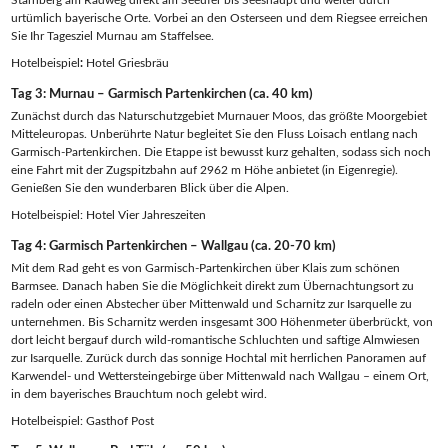
Starnberg am Radweg direkt am Seeufer bis Seeshaupt und weiter durch
urtümlich bayerische Orte. Vorbei an den Osterseen und dem Riegsee erreichen
Sie Ihr Tagesziel Murnau am Staffelsee.
Hotelbeispiel
:
Hotel Griesbräu
Tag 3: Murnau – Garmisch Partenkirchen (ca. 40 km)
Zunächst durch das Naturschutzgebiet Murnauer Moos, das größte Moorgebiet
Mitteleuropas. Unberührte Natur begleitet Sie den Fluss Loisach entlang nach
Garmisch-Partenkirchen. Die Etappe ist bewusst kurz gehalten, sodass sich noch
eine Fahrt mit der Zugspitzbahn auf 2962 m Höhe anbietet (in Eigenregie).
Genießen Sie den wunderbaren Blick über die Alpen.
Hotelbeispiel: Hotel Vier Jahreszeiten
Tag 4: Garmisch Partenkirchen – Wallgau (ca. 20-70 km)
Mit dem Rad geht es von Garmisch-Partenkirchen über Klais zum schönen
Barmsee. Danach haben Sie die Möglichkeit direkt zum Übernachtungsort zu
radeln oder einen Abstecher über Mittenwald und Scharnitz zur Isarquelle zu
unternehmen. Bis Scharnitz werden insgesamt 300 Höhenmeter überbrückt, von
dort leicht bergauf durch wild-romantische Schluchten und saftige Almwiesen
zur Isarquelle. Zurück durch das sonnige Hochtal mit herrlichen Panoramen auf
Karwendel- und Wettersteingebirge über Mittenwald nach Wallgau – einem Ort,
in dem bayerisches Brauchtum noch gelebt wird.
Hotelbeispiel: Gasthof Post