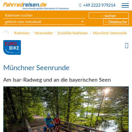
+49 2222 979214
suchen
geführt oder individuell
Detailsuche
Radreisen
Veranstalter
Eurobike Radreisen
Münchner Seenrunde
Münchner Seenrunde
Am Isar-Radweg und an die bayerischen Seen