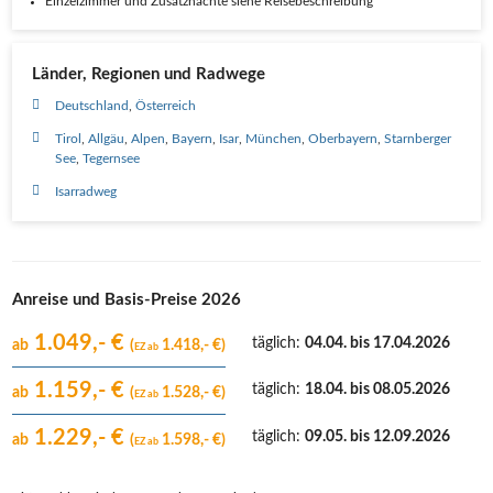
Einzelzimmer und Zusatznächte siehe Reisebeschreibung
Länder, Regionen und Radwege
Deutschland
Österreich
Tirol
Allgäu
Alpen
Bayern
Isar
München
Oberbayern
Starnberger
See
Tegernsee
Isarradweg
Anreise und Basis-Preise 2026
1.049,- €
täglich
:
04.04. bis 17.04.2026
ab
(
1.418,- €)
EZ ab
1.159,- €
täglich
:
18.04. bis 08.05.2026
ab
(
1.528,- €)
EZ ab
1.229,- €
täglich
:
09.05. bis 12.09.2026
ab
(
1.598,- €)
EZ ab