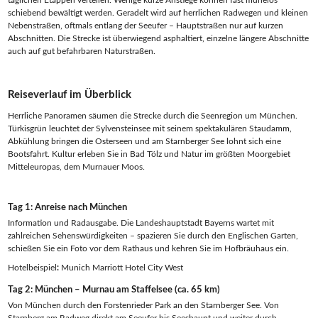
schiebend bewältigt werden. Geradelt wird auf herrlichen Radwegen und kleinen
Nebenstraßen, oftmals entlang der Seeufer – Hauptstraßen nur auf kurzen
Abschnitten. Die Strecke ist überwiegend asphaltiert, einzelne längere Abschnitte
auch auf gut befahrbaren Naturstraßen.
Reiseverlauf im Überblick
Herrliche Panoramen säumen die Strecke durch die Seenregion um München.
Türkisgrün leuchtet der Sylvensteinsee mit seinem spektakulären Staudamm,
Abkühlung bringen die Osterseen und am Starnberger See lohnt sich eine
Bootsfahrt. Kultur erleben Sie in Bad Tölz und Natur im größten Moorgebiet
Mitteleuropas, dem Murnauer Moos.
Tag 1: Anreise nach München
Information und Radausgabe. Die Landeshauptstadt Bayerns wartet mit
zahlreichen Sehenswürdigkeiten – spazieren Sie durch den Englischen Garten,
schießen Sie ein Foto vor dem Rathaus und kehren Sie im Hofbräuhaus ein.
Hotelbeispiel
:
Munich Marriott Hotel City West
Tag 2: München – Murnau am Staffelsee (ca. 65 km)
Von München durch den Forstenrieder Park an den Starnberger See. Von