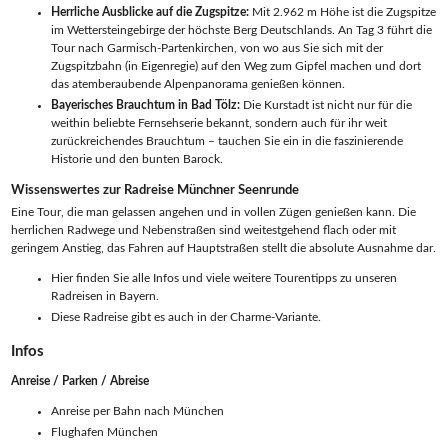
Herrliche Ausblicke auf die Zugspitze:
Mit 2.962 m Höhe ist die Zugspitze
im Wettersteingebirge der höchste Berg Deutschlands. An Tag 3 führt die
Tour nach Garmisch-Partenkirchen, von wo aus Sie sich mit der
Zugspitzbahn (in Eigenregie) auf den Weg zum Gipfel machen und dort
das atemberaubende Alpenpanorama genießen können.
Bayerisches Brauchtum in Bad Tölz:
Die Kurstadt ist nicht nur für die
weithin beliebte Fernsehserie bekannt, sondern auch für ihr weit
zurückreichendes Brauchtum – tauchen Sie ein in die faszinierende
Historie und den bunten Barock.
Wissenswertes zur Radreise Münchner Seenrunde
Eine Tour, die man gelassen angehen und in vollen Zügen genießen kann. Die
herrlichen Radwege und Nebenstraßen sind weitestgehend flach oder mit
geringem Anstieg, das Fahren auf Hauptstraßen stellt die absolute Ausnahme dar.
Hier finden Sie alle Infos und viele weitere Tourentipps zu unseren
Radreisen in Bayern.
Diese Radreise gibt es auch in der Charme-Variante.
Infos
Anreise / Parken / Abreise
Anreise per Bahn nach München
Flughafen München