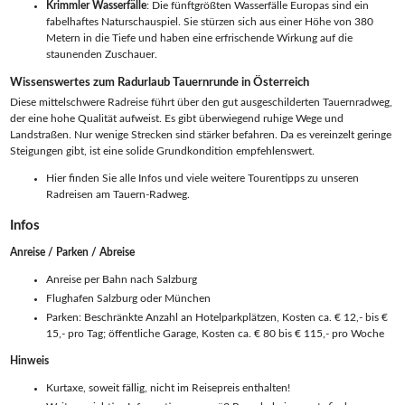
Krimmler Wasserfälle
: Die fünftgrößten Wasserfälle Europas sind ein
fabelhaftes Naturschauspiel. Sie stürzen sich aus einer Höhe von 380
Metern in die Tiefe und haben eine erfrischende Wirkung auf die
staunenden Zuschauer.
Wissenswertes zum Radurlaub Tauernrunde in Österreich
Diese mittelschwere Radreise führt über den gut ausgeschilderten Tauernradweg,
der eine hohe Qualität aufweist. Es gibt überwiegend ruhige Wege und
Landstraßen. Nur wenige Strecken sind stärker befahren. Da es vereinzelt geringe
Steigungen gibt, ist eine solide Grundkondition empfehlenswert.
Hier finden Sie alle Infos und viele weitere Tourentipps zu unseren
Radreisen am Tauern-Radweg.
Infos
Anreise / Parken / Abreise
Anreise per Bahn nach Salzburg
Flughafen Salzburg oder München
Parken: Beschränkte Anzahl an Hotelparkplätzen, Kosten ca. € 12,- bis €
15,- pro Tag; öffentliche Garage, Kosten ca. € 80 bis € 115,- pro Woche
Hinweis
Kurtaxe, soweit fällig, nicht im Reisepreis enthalten!