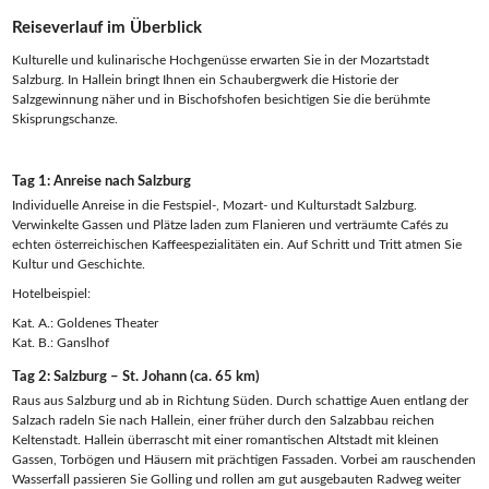
Reiseverlauf im Überblick
Kulturelle und kulinarische Hochgenüsse erwarten Sie in der Mozartstadt
Salzburg. In Hallein bringt Ihnen ein Schaubergwerk die Historie der
Salzgewinnung näher und in Bischofshofen besichtigen Sie die berühmte
Skisprungschanze.
Tag 1: Anreise nach Salzburg
Individuelle Anreise in die Festspiel-, Mozart- und Kulturstadt Salzburg.
Verwinkelte Gassen und Plätze laden zum Flanieren und verträumte Cafés zu
echten österreichischen Kaffeespezialitäten ein. Auf Schritt und Tritt atmen Sie
Kultur und Geschichte.
Hotelbeispiel:
Kat. A.: Goldenes Theater
Kat. B.: Ganslhof
Tag 2: Salzburg – St. Johann (ca. 65 km)
Raus aus Salzburg und ab in Richtung Süden. Durch schattige Auen entlang der
Salzach radeln Sie nach Hallein, einer früher durch den Salzabbau reichen
Keltenstadt. Hallein überrascht mit einer romantischen Altstadt mit kleinen
Gassen, Torbögen und Häusern mit prächtigen Fassaden. Vorbei am rauschenden
Wasserfall passieren Sie Golling und rollen am gut ausgebauten Radweg weiter