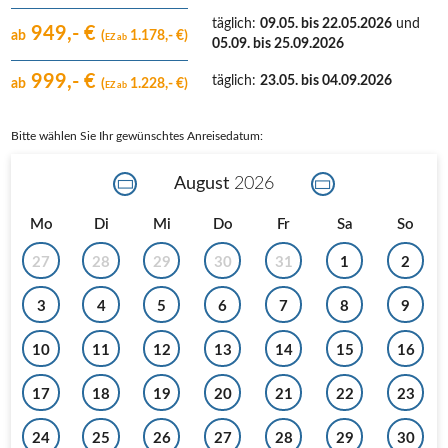
täglich
:
09.05. bis 22.05.2026
und
949,- €
ab
(
1.178,- €)
EZ ab
05.09. bis 25.09.2026
999,- €
täglich
:
23.05. bis 04.09.2026
ab
(
1.228,- €)
EZ ab
Bitte wählen Sie Ihr gewünschtes Anreisedatum:
August
2026
Mo
Di
Mi
Do
Fr
Sa
So
27
28
29
30
31
1
2
3
4
5
6
7
8
9
10
11
12
13
14
15
16
17
18
19
20
21
22
23
24
25
26
27
28
29
30