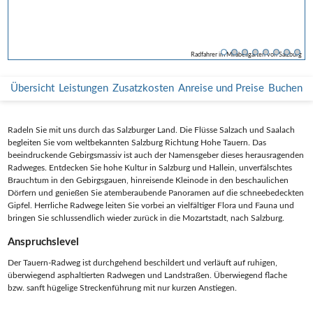
Radfahrer im Mirabellgarten von Salzburg
Radfahrer am Tauern-Radweg
Nationalpark Hohe Tauern
Radfahrer in Salzburg
Krimmler Wasserfälle
Radweg in Salzburg
Kleine Holzhütte
Brunnen
Übersicht
Leistungen
Zusatzkosten
Anreise und Preise
Buchen
Radeln Sie mit uns durch das Salzburger Land. Die Flüsse Salzach und Saalach
begleiten Sie vom weltbekannten Salzburg Richtung Hohe Tauern. Das
beeindruckende Gebirgsmassiv ist auch der Namensgeber dieses herausragenden
Radweges. Entdecken Sie hohe Kultur in Salzburg und Hallein, unverfälschtes
Brauchtum in den Gebirgsgauen, hinreisende Kleinode in den beschaulichen
Dörfern und genießen Sie atemberaubende Panoramen auf die schneebedeckten
Gipfel. Herrliche Radwege leiten Sie vorbei an vielfältiger Flora und Fauna und
bringen Sie schlussendlich wieder zurück in die Mozartstadt, nach Salzburg.
Anspruchslevel
Der Tauern-Radweg ist durchgehend beschildert und verläuft auf ruhigen,
überwiegend asphaltierten Radwegen und Landstraßen. Überwiegend flache
bzw. sanft hügelige Streckenführung mit nur kurzen Anstiegen.