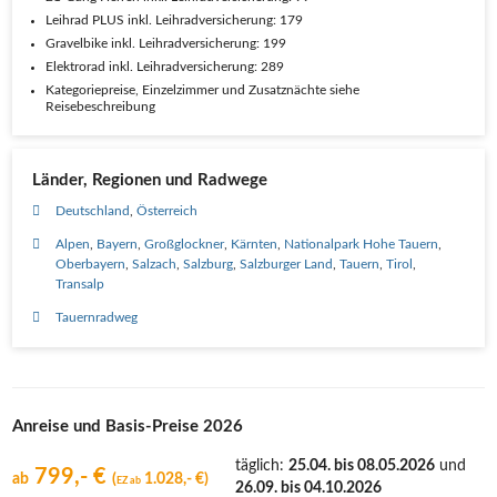
Leihrad PLUS inkl. Leihradversicherung: 179
Gravelbike inkl. Leihradversicherung: 199
Elektrorad inkl. Leihradversicherung: 289
Kategoriepreise, Einzelzimmer und Zusatznächte siehe
Reisebeschreibung
Länder, Regionen und Radwege
Deutschland
Österreich
Alpen
Bayern
Großglockner
Kärnten
Nationalpark Hohe Tauern
Oberbayern
Salzach
Salzburg
Salzburger Land
Tauern
Tirol
Transalp
Tauernradweg
Anreise und Basis-Preise 2026
täglich
:
25.04. bis 08.05.2026
und
799,- €
ab
(
1.028,- €)
EZ ab
26.09. bis 04.10.2026