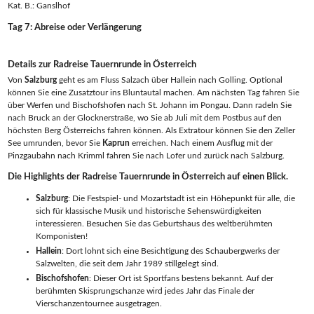
Kat. B.: Ganslhof
Tag 7: Abreise oder Verlängerung
Details zur Radreise Tauernrunde in Österreich
Von
Salzburg
geht es am Fluss Salzach über Hallein nach Golling. Optional
können Sie eine Zusatztour ins Bluntautal machen. Am nächsten Tag fahren Sie
über Werfen und Bischofshofen nach St. Johann im Pongau. Dann radeln Sie
nach Bruck an der Glocknerstraße, wo Sie ab Juli mit dem Postbus auf den
höchsten Berg Österreichs fahren können. Als Extratour können Sie den Zeller
See umrunden, bevor Sie
Kaprun
erreichen. Nach einem Ausflug mit der
Pinzgaubahn nach Krimml fahren Sie nach Lofer und zurück nach Salzburg.
Die Highlights der Radreise Tauernrunde in Österreich auf einen Blick.
Salzburg
: Die Festspiel- und Mozartstadt ist ein Höhepunkt für alle, die
sich für klassische Musik und historische Sehenswürdigkeiten
interessieren. Besuchen Sie das Geburtshaus des weltberühmten
Komponisten!
Hallein
: Dort lohnt sich eine Besichtigung des Schaubergwerks der
Salzwelten, die seit dem Jahr 1989 stillgelegt sind.
Bischofshofen
: Dieser Ort ist Sportfans bestens bekannt. Auf der
berühmten Skisprungschanze wird jedes Jahr das Finale der
Vierschanzentournee ausgetragen.