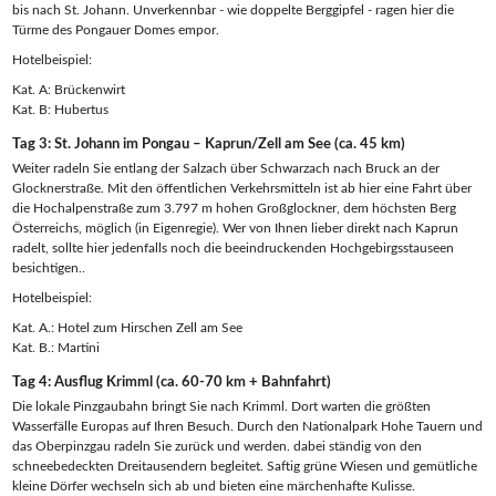
bis nach St. Johann. Unverkennbar - wie doppelte Berggipfel - ragen hier die
Türme des Pongauer Domes empor.
Hotelbeispiel:
Kat. A: Brückenwirt
Kat. B: Hubertus
Tag 3: St. Johann im Pongau – Kaprun/Zell am See (ca. 45 km)
Weiter radeln Sie entlang der Salzach über Schwarzach nach Bruck an der
Glocknerstraße. Mit den öffentlichen Verkehrsmitteln ist ab hier eine Fahrt über
die Hochalpenstraße zum 3.797 m hohen Großglockner, dem höchsten Berg
Österreichs, möglich (in Eigenregie). Wer von Ihnen lieber direkt nach Kaprun
radelt, sollte hier jedenfalls noch die beeindruckenden Hochgebirgsstauseen
besichtigen..
Hotelbeispiel:
Kat. A.: Hotel zum Hirschen Zell am See
Kat. B.: Martini
Tag 4: Ausflug Krimml (ca. 60-70 km + Bahnfahrt)
Die lokale Pinzgaubahn bringt Sie nach Krimml. Dort warten die größten
Wasserfälle Europas auf Ihren Besuch. Durch den Nationalpark Hohe Tauern und
das Oberpinzgau radeln Sie zurück und werden. dabei ständig von den
schneebedeckten Dreitausendern begleitet. Saftig grüne Wiesen und gemütliche
kleine Dörfer wechseln sich ab und bieten eine märchenhafte Kulisse.