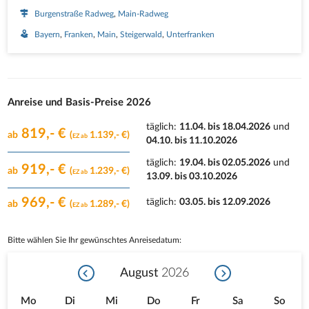
Burgenstraße Radweg
Main-Radweg
Bayern
Franken
Main
Steigerwald
Unterfranken
Anreise und Basis-Preise 2026
täglich
:
11.04. bis 18.04.2026
und
819,- €
ab
(
1.139,- €)
EZ ab
04.10. bis 11.10.2026
täglich
:
19.04. bis 02.05.2026
und
919,- €
ab
(
1.239,- €)
EZ ab
13.09. bis 03.10.2026
969,- €
täglich
:
03.05. bis 12.09.2026
ab
(
1.289,- €)
EZ ab
Bitte wählen Sie Ihr gewünschtes Anreisedatum:
August
2026
Mo
Di
Mi
Do
Fr
Sa
So