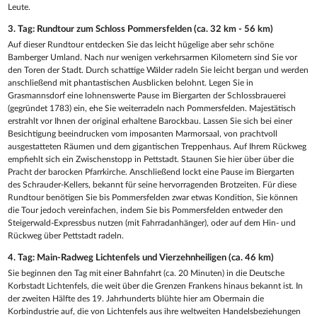
Leute.
3. Tag: Rundtour zum Schloss Pommersfelden (ca. 32 km - 56 km)
Auf dieser Rundtour entdecken Sie das leicht hügelige aber sehr schöne
Bamberger Umland. Nach nur wenigen verkehrsarmen Kilometern sind Sie vor
den Toren der Stadt. Durch schattige Wälder radeln Sie leicht bergan und werden
anschließend mit phantastischen Ausblicken belohnt. Legen Sie in
Grasmannsdorf eine lohnenswerte Pause im Biergarten der Schlossbrauerei
(gegründet 1783) ein, ehe Sie weiterradeln nach Pommersfelden. Majestätisch
erstrahlt vor Ihnen der original erhaltene Barockbau. Lassen Sie sich bei einer
Besichtigung beeindrucken vom imposanten Marmorsaal, von prachtvoll
ausgestatteten Räumen und dem gigantischen Treppenhaus. Auf Ihrem Rückweg
empfiehlt sich ein Zwischenstopp in Pettstadt. Staunen Sie hier über über die
Pracht der barocken Pfarrkirche. Anschließend lockt eine Pause im Biergarten
des Schrauder-Kellers, bekannt für seine hervorragenden Brotzeiten. Für diese
Rundtour benötigen Sie bis Pommersfelden zwar etwas Kondition, Sie können
die Tour jedoch vereinfachen, indem Sie bis Pommersfelden entweder den
Steigerwald-Expressbus nutzen (mit Fahrradanhänger), oder auf dem Hin- und
Rückweg über Pettstadt radeln.
4. Tag: Main-Radweg Lichtenfels und Vierzehnheiligen (ca. 46 km)
Sie beginnen den Tag mit einer Bahnfahrt (ca. 20 Minuten) in die Deutsche
Korbstadt Lichtenfels, die weit über die Grenzen Frankens hinaus bekannt ist. In
der zweiten Hälfte des 19. Jahrhunderts blühte hier am Obermain die
Korbindustrie auf, die von Lichtenfels aus ihre weltweiten Handelsbeziehungen