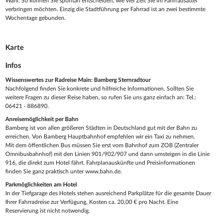
Wahl. So können Sie spontan entscheiden, wie viel Zeit Sie im Fahrradsattel
verbringen möchten. Einzig die Stadtführung per Fahrrad ist an zwei bestimmte
Wochentage gebunden.
Karte
Infos
Wissenswertes zur Radreise Main: Bamberg Sternradtour
Nachfolgend finden Sie konkrete und hilfreiche Informationen. Sollten Sie
weitere Fragen zu dieser Reise haben, so rufen Sie uns ganz einfach an: Tel.:
06421 - 886890.
Anreisemöglichkeit per Bahn
Bamberg ist von allen größeren Städten in Deutschland gut mit der Bahn zu
erreichen. Von Bamberg Hauptbahnhof empfehlen wir ein Taxi zu nehmen.
Mit dem öffentlichen Bus müssen Sie erst vom Bahnhof zum ZOB (Zentraler
Omnibusbahnhof) mit den Linien 901/902/907 und dann umsteigen in die Linie
916, die direkt zum Hotel fährt. Fahrplanauskünfte und Preisinformationen
finden Sie ganz praktisch unter www.bahn.de.
Parkmöglichkeiten am Hotel
In der Tiefgarage des Hotels stehen ausreichend Parkplätze für die gesamte Dauer
Ihrer Fahrradreise zur Verfügung, Kosten ca. 20,00 € pro Nacht. Eine
Reservierung ist nicht notwendig.