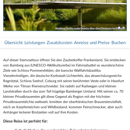
Bamberg Radler ander Brücke über dem Fischpass im Erbapark
Übersicht
Leistungen
Zusatzkosten
Anreise und Preise
Buchen
Auf dieser Sternradtour öffnen Sie den Zauberkoffer Frankenland. Sie entdecken
von Bamberg aus (UNESCO-Weltkulturerbe) im Fahrradsattel so wunderschöne
Ziele wie Schloss Pommersfelden, die barocke Wallfahrtsbasilika
Vierzehnheiligen, die deutsche Korbstadt Lichtenfels, das abwechslungsreiche
Regnitztal, Schloss Seehof, Coburg mit seiner berühmten Veste oder in Hassfurt
Werke von Tilman Riemenschneider. Sie radeln auf Radwegen und kleinen
Landstraßen durch das zum Teil hügelige Bamberger Umland. Mit seinen ca. 70
kleinen Privatbrauereien gilt diese Gegend als Region mit der höchsten
Privatbrauereidichte weltweit. Inmitten der oberfränkischen Brauereienvielfalt,
reich an Karpfenteichen und Wildbestand, kommen Feinschmecker, aber auch
Anhänger leckerer Brotzeiten voll auf ihre Kosten.
Diese Reise ist perfekt für: