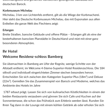
deutschen Barock.
Korbmuseum Michelau
Michelau, 3 km von Lichtenfels entfernt, gilt als die Wiege der Korbmacherei.
Hier steht das Deutsche Korbmuseum Michelau, das mit Exponaten aus allen
Erdteilen die ganze Welt des Flechtens zeigt:
Erlangen
Breite Straßen, barocke Gebäude und offene Plätze – Erlangen gilt als eine der
besterhaltenen barocken Planstädte in Deutschland und reizt mit einer ganz
besonderen Atmosphäre.
Ihr Hotel
Welcome Residenz-schloss Bamberg
Sie übernachten in Bamberg am Ufer der Regnitz, wenige Schritte von der
Altstadt entfernt, im Welcome 4-Sterne-Superior-Hotel Residenzschloss. Die 184
stilvoll und individuell eingerichteten Zimmer stechen besonders hervor.
Entscheiden Sie sich zwischen den Kategorien Superior Plus (18m²) und Deluxe
(22m²). Genießen Sie das Zusammenspiel von Barock und Moderne, welches das
Ambiente des Hotels im Jahre
1787 erbaut prägt. Lassen Sie sich von kulinarischen Köstlichkeiten in einem der
beiden Restaurants verzaubern und gönnen Sie sich Cafe und Kuchen auf der
Sonnenterrasse, die schon das Frühstück zum Erlebnis werden lässt. Runden Sie
Ihren Tag dann in der Lounge mit einem kühlen Getränk ab oder erholen Sie sich