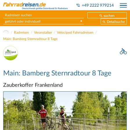
+49 2222 979214
suchen
geführt oder individuell
Detailsuche
Radreisen
Veranstalter
Velociped Fahrradreisen
Main: Bamberg Sternradtour 8 Tage
Main: Bamberg Sternradtour 8 Tage
Zauberkoffer Frankenland