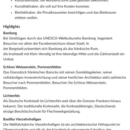
Kulturliebhaber, die wunderschöne Ziele geboten bekommen.
Kunstliebhaber, die voll auf ihre Kosten kommen.
Bierliebhaber, die Privatbrauereien besichtigen und das Bierbrauen
erleben wollen.
Highlights
Bamberg
Bei Streifzügen durch das UNESCO-Weltkulturerbe Bamberg begeistert
Besucher vor allem der Facettenreichtum dieser Stadt. In
der Bergstadt präsentiert sich Bamberg als das fränkische Rom,
die Inselstadt mit Klein Venedig ist ihre lebendige Mitte und die Gärtnerstadt ein
Unikat.
Schloss Weissenstein, Pommersfelden
Das Glanzstück fränkischen Barocks mit seinen Gemäldegalerien, seiner
vollständigen Inneneinrichtung und seiner herrlichen Architektur zieht zahlreiche
Besucher nach Pommersfelden. Besuchen Sie Schloss Weissenstein,
Pommersfelden.
Lichtenfels
Als Deutsche Korbstadt ist Lichtenfels weit über die Grenzen Frankens hinaus
bekannt. Der traditionelle Korbmarkt, die Korbstadtkönigin, Deutschlands
einzige Berufsfachschule für Flechtwerkgestaltung.
Basilika Vierzehnheiligen
Die Wallfahrtskirche Vierzehnheiligen ist ein architektonischer Höhepunkt im
Obermaingebiet und gilt als der künstlerisch gelungenste Sakralbau des