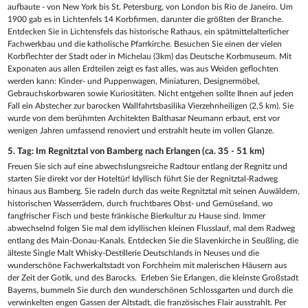
aufbaute - von New York bis St. Petersburg, von London bis Rio de Janeiro. Um
1900 gab es in Lichtenfels 14 Korbfirmen, darunter die größten der Branche.
Entdecken Sie in Lichtensfels das historische Rathaus, ein spätmittelalterlicher
Fachwerkbau und die katholische Pfarrkirche. Besuchen Sie einen der vielen
Korbflechter der Stadt oder in Michelau (3km) das Deutsche Korbmuseum. Mit
Exponaten aus allen Erdteilen zeigt es fast alles, was aus Weiden geflochten
werden kann: Kinder- und Puppenwagen, Miniaturen, Designermöbel,
Gebrauchskorbwaren sowie Kuriositäten. Nicht entgehen sollte Ihnen auf jeden
Fall ein Abstecher zur barocken Wallfahrtsbasilika Vierzehnheiligen (2,5 km). Sie
wurde von dem berühmten Architekten Balthasar Neumann erbaut, erst vor
wenigen Jahren umfassend renoviert und erstrahlt heute im vollen Glanze.
5. Tag: Im Regnitztal von Bamberg nach Erlangen (ca. 35 - 51 km)
Freuen Sie sich auf eine abwechslungsreiche Radtour entlang der Regnitz und
starten Sie direkt vor der Hoteltür! Idyllisch führt Sie der Regnitztal-Radweg
hinaus aus Bamberg. Sie radeln durch das weite Regnitztal mit seinen Auwäldern,
historischen Wasserrädern, durch fruchtbares Obst- und Gemüseland, wo
fangfrischer Fisch und beste fränkische Bierkultur zu Hause sind. Immer
abwechselnd folgen Sie mal dem idyllischen kleinen Flusslauf, mal dem Radweg
entlang des Main-Donau-Kanals. Entdecken Sie die Slavenkirche in Seußling, die
älteste Single Malt Whisky-Destillerie Deutschlands in Neuses und die
wunderschöne Fachwerkaltstadt von Forchheim mit malerischen Häusern aus
der Zeit der Gotik, und des Barocks. Erleben Sie Erlangen, die kleinste Großstadt
Bayerns, bummeln Sie durch den wunderschönen Schlossgarten und durch die
verwinkelten engen Gassen der Altstadt, die französisches Flair ausstrahlt. Per