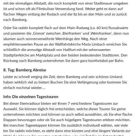
mit der einmaligen Altstadt, die noch komplett von einer Stadtmauer umgeben
ist und schon oft als Filmkulisse Verwendung fand. Weiter geht es dann auf
flachen Wegen entlang der Rodach und der Itz bis an den Main und so zurück
nach Bamberg.
Oder Sie radeln komplett flach auf dem Main-Radweg (ca. 60 km) flussabwärts
und passieren die ‚Grenze’ zwischen ‚Bierfranken’ und ‚Weinfranken’, denn nun
säumen auch sonnenverwöhnte Weinhänge den Weg. Nach einer
empfehlenswerten Pause an der Wallfahrtskirche Maria Limbach erreichen Sie
schließlich die anmutige Altstadt von Haßfurt mit der sehenswerten
Stadtpfarrkirche am Marktplatz und den beiden bedeutenden Stadttoren. Den
Rückweg nach Bamberg unternehmen Sie dann ganz komfortabel per Bahn.
8. Tag: Bamberg Abreise
Leider zu schnell verging die Zeit, denn Bamberg und sein schönes Umland
haben wirklich viel zu bieten! Buchen Sie eine Verlängerung oder kommen Sie
einfach nochmal wieder....
Info: Die einzelnen Tagestouren
Bei dieser Sternradtour bieten wir Ihnen 7 verschiedene Tagestouren zur
Auswahl. Sie können täglich frei entscheiden, welche dieser Touren Sie gerne
unternehmen möchten und können so auch selbst auswählen, ob Sie eher flache
Etappen bevorzugen oder ob Sie auch hügeligere Tagestouren erleben möchten.
Bei manchen Tagesetappen können Sie zusätzlich individuell wählen, wie viele
km Sie radeln möchten, es steht dann eine kürzere und eine längere Variante zur