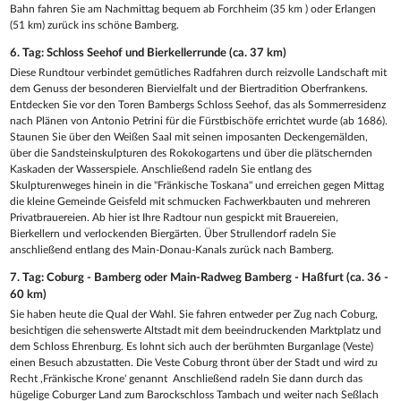
Bahn fahren Sie am Nachmittag bequem ab Forchheim (35 km ) oder Erlangen
(51 km) zurück ins schöne Bamberg.
6. Tag: Schloss Seehof und Bierkellerrunde (ca. 37 km)
Diese Rundtour verbindet gemütliches Radfahren durch reizvolle Landschaft mit
dem Genuss der besonderen Biervielfalt und der Biertradition Oberfrankens.
Entdecken Sie vor den Toren Bambergs Schloss Seehof, das als Sommerresidenz
nach Plänen von Antonio Petrini für die Fürstbischöfe errichtet wurde (ab 1686).
Staunen Sie über den Weißen Saal mit seinen imposanten Deckengemälden,
über die Sandsteinskulpturen des Rokokogartens und über die plätschernden
Kaskaden der Wasserspiele. Anschließend radeln Sie entlang des
Skulpturenweges hinein in die "Fränkische Toskana" und erreichen gegen Mittag
die kleine Gemeinde Geisfeld mit schmucken Fachwerkbauten und mehreren
Privatbrauereien. Ab hier ist Ihre Radtour nun gespickt mit Brauereien,
Bierkellern und verlockenden Biergärten. Über Strullendorf radeln Sie
anschließend entlang des Main-Donau-Kanals zurück nach Bamberg.
7. Tag: Coburg - Bamberg oder Main-Radweg Bamberg - Haßfurt (ca. 36 -
60 km)
Sie haben heute die Qual der Wahl. Sie fahren entweder per Zug nach Coburg,
besichtigen die sehenswerte Altstadt mit dem beeindruckenden Marktplatz und
dem Schloss Ehrenburg. Es lohnt sich auch der berühmten Burganlage (Veste)
einen Besuch abzustatten. Die Veste Coburg thront über der Stadt und wird zu
Recht ,Fränkische Krone' genannt Anschließend radeln Sie dann durch das
hügelige Coburger Land zum Barockschloss Tambach und weiter nach Seßlach