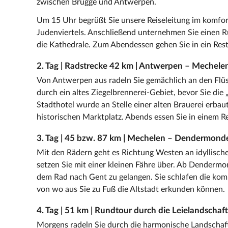
zwischen Brügge und Antwerpen.
Um 15 Uhr begrüßt Sie unsere Reiseleitung im komfo
Judenviertels. Anschließend unternehmen Sie einen 
die Kathedrale. Zum Abendessen gehen Sie in ein Res
2. Tag | Radstrecke 42 km | Antwerpen – Mechele
Von Antwerpen aus radeln Sie gemächlich an den Flüss
durch ein altes Ziegelbrennerei-Gebiet, bevor Sie die
Stadthotel wurde an Stelle einer alten Brauerei erbau
historischen Marktplatz. Abends essen Sie in einem R
3. Tag | 45 bzw. 87 km | Mechelen – Dendermon
Mit den Rädern geht es Richtung Westen an idyllisch
setzen Sie mit einer kleinen Fähre über. Ab Dendermo
dem Rad nach Gent zu gelangen. Sie schlafen die ko
von wo aus Sie zu Fuß die Altstadt erkunden können.
4. Tag | 51 km | Rundtour durch die Leielandschaft
Morgens radeln Sie durch die harmonische Landschaft