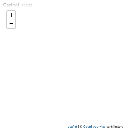
Gasthof Kreuz
Hotel Schaumberger Hof
+
Hotel Weihermühle, Pension
−
Hotel Rosenau
Hotel Holder
Hotel Am Schloßpark
Goldener Löwe
Hotel Palmenwald
Privatvermieter
Hotel Traube
Hotel Waldhorn
Erika Rombach
Hotel Seeblick
Hotel Wendland
Hotel Zur Post
Kenners Landlust
Leaflet
| ©
OpenStreetMap
contributors