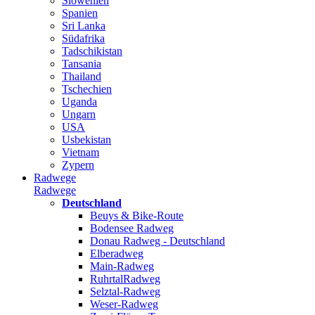
Slowenien
Spanien
Sri Lanka
Südafrika
Tadschikistan
Tansania
Thailand
Tschechien
Uganda
Ungarn
USA
Usbekistan
Vietnam
Zypern
Radwege
Radwege
Deutschland
Beuys & Bike-Route
Bodensee Radweg
Donau Radweg - Deutschland
Elberadweg
Main-Radweg
RuhrtalRadweg
Selztal-Radweg
Weser-Radweg