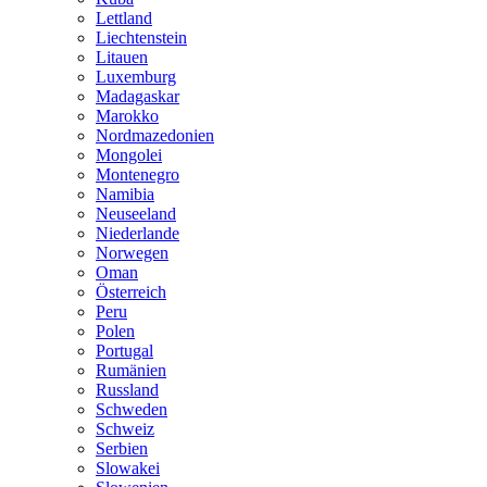
Lettland
Liechtenstein
Litauen
Luxemburg
Madagaskar
Marokko
Nordmazedonien
Mongolei
Montenegro
Namibia
Neuseeland
Niederlande
Norwegen
Oman
Österreich
Peru
Polen
Portugal
Rumänien
Russland
Schweden
Schweiz
Serbien
Slowakei