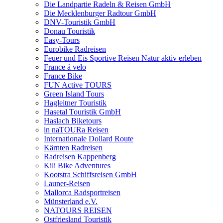
Die Landpartie Radeln & Reisen GmbH
Die Mecklenburger Radtour GmbH
DNV-Touristik GmbH
Donau Touristik
Easy-Tours
Eurobike Radreisen
Feuer und Eis Sportive Reisen Natur aktiv erleben
France á velo
France Bike
FUN Active TOURS
Green Island Tours
Hagleitner Touristik
Hasetal Touristik GmbH
Haslach Biketours
in naTOURa Reisen
Internationale Dollard Route
Kärnten Radreisen
Radreisen Kappenberg
Kili Bike Adventures
Kootstra Schiffsreisen GmbH
Launer-Reisen
Mallorca Radsportreisen
Münsterland e.V.
NATOURS REISEN
Ostfriesland Touristik