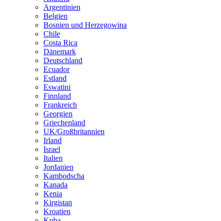
Argentinien
Belgien
Bosnien und Herzegowina
Chile
Costa Rica
Dänemark
Deutschland
Ecuador
Estland
Eswatini
Finnland
Frankreich
Georgien
Griechenland
UK/Großbritannien
Irland
Israel
Italien
Jordanien
Kambodscha
Kanada
Kenia
Kirgistan
Kroatien
Kuba