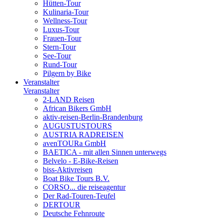
Hütten-Tour
Kulinaria-Tour
Wellness-Tour
Luxus-Tour
Frauen-Tour
Stern-Tour
See-Tour
Rund-Tour
Pilgern by Bike
Veranstalter
Veranstalter
2-LAND Reisen
African Bikers GmbH
aktiv-reisen-Berlin-Brandenburg
AUGUSTUSTOURS
AUSTRIA RADREISEN
avenTOURa GmbH
BAETICA - mit allen Sinnen unterwegs
Belvelo - E-Bike-Reisen
biss-Aktivreisen
Boat Bike Tours B.V.
CORSO... die reiseagentur
Der Rad-Touren-Teufel
DERTOUR
Deutsche Fehnroute