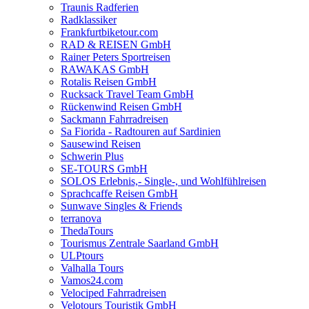
Traunis Radferien
Radklassiker
Frankfurtbiketour.com
RAD & REISEN GmbH
Rainer Peters Sportreisen
RAWAKAS GmbH
Rotalis Reisen GmbH
Rucksack Travel Team GmbH
Rückenwind Reisen GmbH
Sackmann Fahrradreisen
Sa Fiorida - Radtouren auf Sardinien
Sausewind Reisen
Schwerin Plus
SE-TOURS GmbH
SOLOS Erlebnis,- Single-, und Wohlfühlreisen
Sprachcaffe Reisen GmbH
Sunwave Singles & Friends
terranova
ThedaTours
Tourismus Zentrale Saarland GmbH
ULPtours
Valhalla Tours
Vamos24.com
Velociped Fahrradreisen
Velotours Touristik GmbH