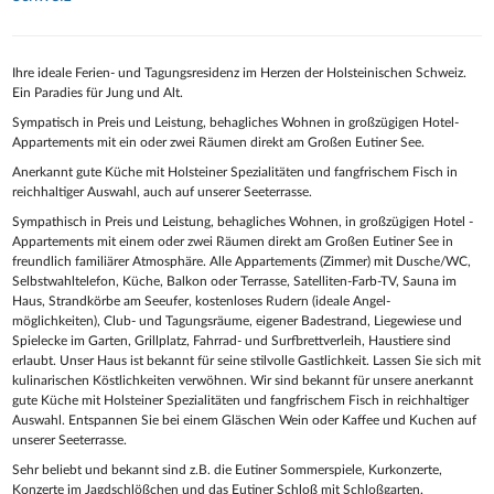
Ihre ideale Ferien- und Tagungsresidenz im Herzen der Holsteinischen Schweiz.
Ein Paradies für Jung und Alt.
Sympatisch in Preis und Leistung, behagliches Wohnen in großzügigen Hotel-
Appartements mit ein oder zwei Räumen direkt am Großen Eutiner See.
Anerkannt gute Küche mit Holsteiner Spezialitäten und fangfrischem Fisch in
reichhaltiger Auswahl, auch auf unserer Seeterrasse.
Sympathisch in Preis und Leistung, behagliches Wohnen, in großzügigen Hotel -
Appartements mit einem oder zwei Räumen direkt am Großen Eutiner See in
freundlich familiärer Atmosphäre. Alle Appartements (Zimmer) mit Dusche/WC,
Selbstwahltelefon, Küche, Balkon oder Terrasse, Satelliten-Farb-TV, Sauna im
Haus, Strandkörbe am Seeufer, kostenloses Rudern (ideale Angel-
möglichkeiten), Club- und Tagungsräume, eigener Badestrand, Liegewiese und
Spielecke im Garten, Grillplatz, Fahrrad- und Surfbrettverleih, Haustiere sind
erlaubt. Unser Haus ist bekannt für seine stilvolle Gastlichkeit. Lassen Sie sich mit
kulinarischen Köstlichkeiten verwöhnen. Wir sind bekannt für unsere anerkannt
gute Küche mit Holsteiner Spezialitäten und fangfrischem Fisch in reichhaltiger
Auswahl. Entspannen Sie bei einem Gläschen Wein oder Kaffee und Kuchen auf
unserer Seeterrasse.
Sehr beliebt und bekannt sind z.B. die Eutiner Sommerspiele, Kurkonzerte,
Konzerte im Jagdschlößchen und das Eutiner Schloß mit Schloßgarten.