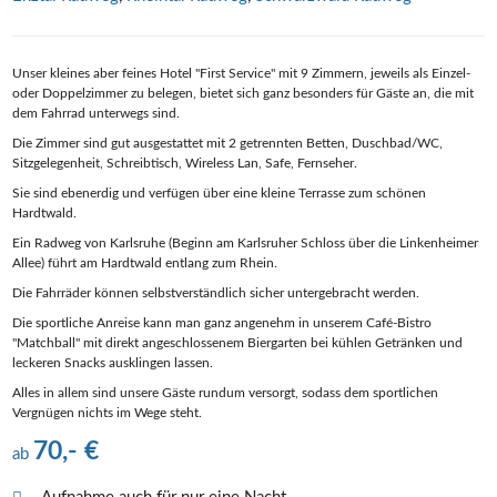
Unser kleines aber feines Hotel "First Service" mit 9 Zimmern, jeweils als Einzel-
oder Doppelzimmer zu belegen, bietet sich ganz besonders für Gäste an, die mit
dem Fahrrad unterwegs sind.
Die Zimmer sind gut ausgestattet mit 2 getrennten Betten, Duschbad/WC,
Sitzgelegenheit, Schreibtisch, Wireless Lan, Safe, Fernseher.
Sie sind ebenerdig und verfügen über eine kleine Terrasse zum schönen
Hardtwald.
Ein Radweg von Karlsruhe (Beginn am Karlsruher Schloss über die Linkenheimer
Allee) führt am Hardtwald entlang zum Rhein.
Die Fahrräder können selbstverständlich sicher untergebracht werden.
Die sportliche Anreise kann man ganz angenehm in unserem Café-Bistro
"Matchball" mit direkt angeschlossenem Biergarten bei kühlen Getränken und
leckeren Snacks ausklingen lassen.
Alles in allem sind unsere Gäste rundum versorgt, sodass dem sportlichen
Vergnügen nichts im Wege steht.
70,- €
ab