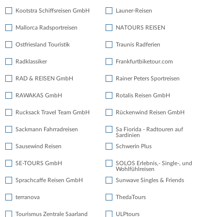
Kootstra Schiffsreisen GmbH
Launer-Reisen
Mallorca Radsportreisen
NATOURS REISEN
Ostfriesland Touristik
Traunis Radferien
Radklassiker
Frankfurtbiketour.com
RAD & REISEN GmbH
Rainer Peters Sportreisen
RAWAKAS GmbH
Rotalis Reisen GmbH
Rucksack Travel Team GmbH
Rückenwind Reisen GmbH
Sackmann Fahrradreisen
Sa Fiorida - Radtouren auf
Sardinien
Sausewind Reisen
Schwerin Plus
SE-TOURS GmbH
SOLOS Erlebnis,- Single-, und
Wohlfühlreisen
Sprachcaffe Reisen GmbH
Sunwave Singles & Friends
terranova
ThedaTours
Tourismus Zentrale Saarland
ULPtours