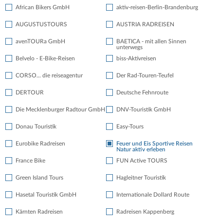
African Bikers GmbH
aktiv-reisen-Berlin-Brandenburg
AUGUSTUSTOURS
AUSTRIA RADREISEN
avenTOURa GmbH
BAETICA - mit allen Sinnen
unterwegs
Belvelo - E-Bike-Reisen
biss-Aktivreisen
CORSO... die reiseagentur
Der Rad-Touren-Teufel
DERTOUR
Deutsche Fehnroute
Die Mecklenburger Radtour GmbH
DNV-Touristik GmbH
Donau Touristik
Easy-Tours
Eurobike Radreisen
Feuer und Eis Sportive Reisen
Natur aktiv erleben
France Bike
FUN Active TOURS
Green Island Tours
Hagleitner Touristik
Hasetal Touristik GmbH
Internationale Dollard Route
Kärnten Radreisen
Radreisen Kappenberg