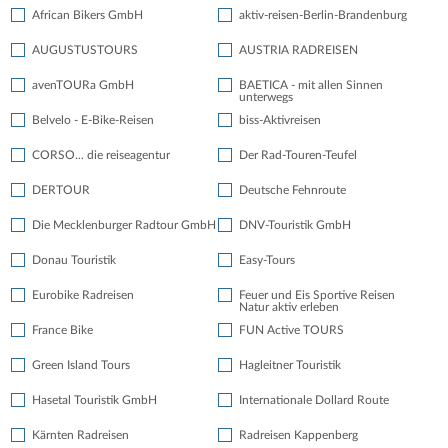
African Bikers GmbH
aktiv-reisen-Berlin-Brandenburg
AUGUSTUSTOURS
AUSTRIA RADREISEN
avenTOURa GmbH
BAETICA - mit allen Sinnen
unterwegs
Belvelo - E-Bike-Reisen
biss-Aktivreisen
CORSO... die reiseagentur
Der Rad-Touren-Teufel
DERTOUR
Deutsche Fehnroute
Die Mecklenburger Radtour GmbH
DNV-Touristik GmbH
Donau Touristik
Easy-Tours
Eurobike Radreisen
Feuer und Eis Sportive Reisen
Natur aktiv erleben
France Bike
FUN Active TOURS
Green Island Tours
Hagleitner Touristik
Hasetal Touristik GmbH
Internationale Dollard Route
Kärnten Radreisen
Radreisen Kappenberg