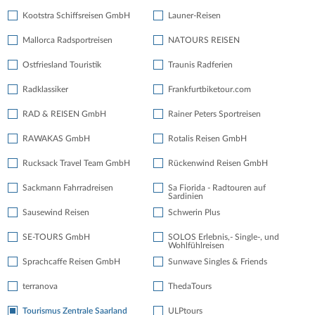
Kootstra Schiffsreisen GmbH
Launer-Reisen
Mallorca Radsportreisen
NATOURS REISEN
Ostfriesland Touristik
Traunis Radferien
Radklassiker
Frankfurtbiketour.com
RAD & REISEN GmbH
Rainer Peters Sportreisen
RAWAKAS GmbH
Rotalis Reisen GmbH
Rucksack Travel Team GmbH
Rückenwind Reisen GmbH
Sackmann Fahrradreisen
Sa Fiorida - Radtouren auf
Sardinien
Sausewind Reisen
Schwerin Plus
SE-TOURS GmbH
SOLOS Erlebnis,- Single-, und
Wohlfühlreisen
Sprachcaffe Reisen GmbH
Sunwave Singles & Friends
terranova
ThedaTours
Tourismus Zentrale Saarland
ULPtours