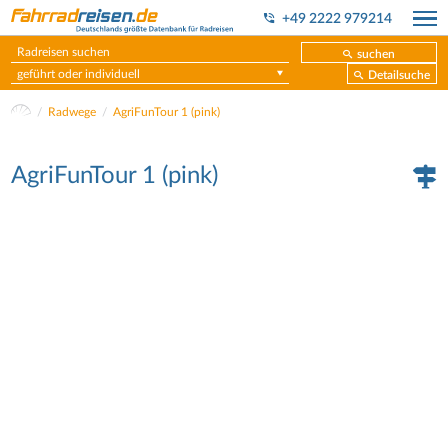
+49 2222 979214
suchen
geführt oder individuell
Detailsuche
Radwege
AgriFunTour 1 (pink)
AgriFunTour 1 (pink)