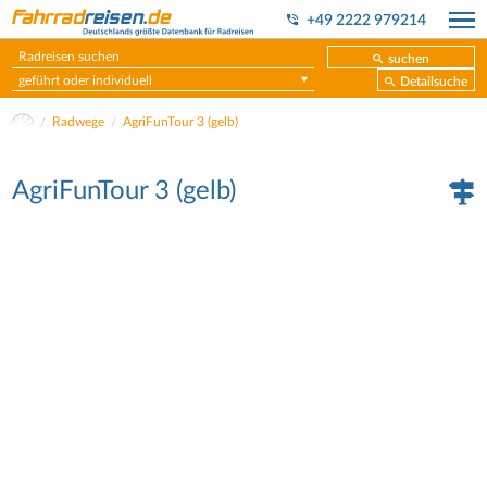
+49 2222 979214
suchen
geführt oder individuell
Detailsuche
Radwege
AgriFunTour 3 (gelb)
AgriFunTour 3 (gelb)