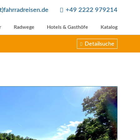
at)fahrradreisen.de
+49 2222 979214
r
Radwege
Hotels & Gasthöfe
Katalog
Detailsuche