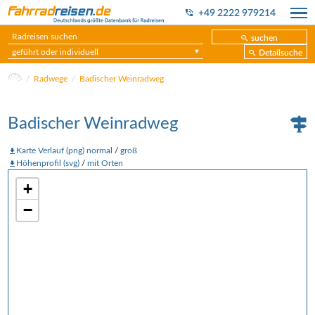
+49 2222 979214
suchen
geführt oder individuell
Detailsuche
Radwege
Badischer Weinradweg
Badischer Weinradweg
Karte Verlauf (png) normal
/
groß
Höhenprofil (svg)
/
mit Orten
+
−