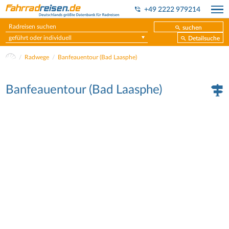
+49 2222 979214
suchen
geführt oder individuell
Detailsuche
Radwege
Banfeauentour (Bad Laasphe)
Banfeauentour (Bad Laasphe)