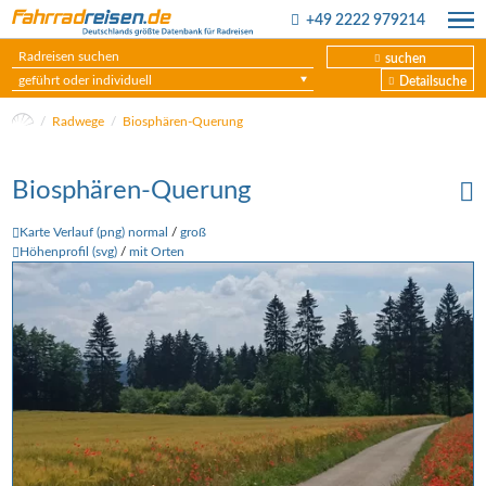
+49 2222 979214
suchen
geführt oder individuell
Detailsuche
Radwege
Biosphären-Querung
Biosphären-Querung
Karte Verlauf (png) normal
/
groß
Höhenprofil (svg)
/
mit Orten