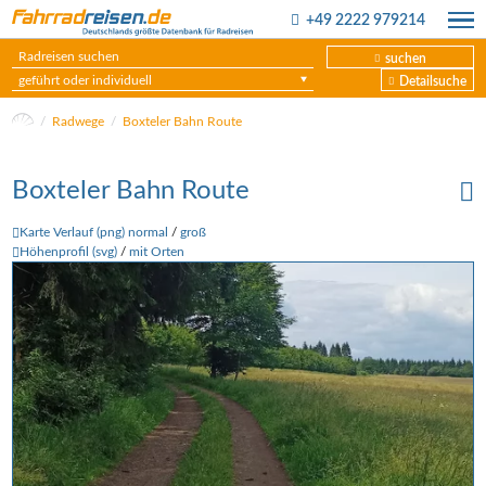
+49 2222 979214
suchen
geführt oder individuell
Detailsuche
Radwege
Boxteler Bahn Route
Boxteler Bahn Route
Karte Verlauf (png) normal
/
groß
Höhenprofil (svg)
/
mit Orten