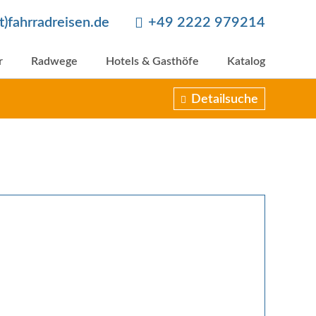
at)fahrradreisen.de
+49 2222 979214
r
Radwege
Hotels & Gasthöfe
Katalog
Detailsuche