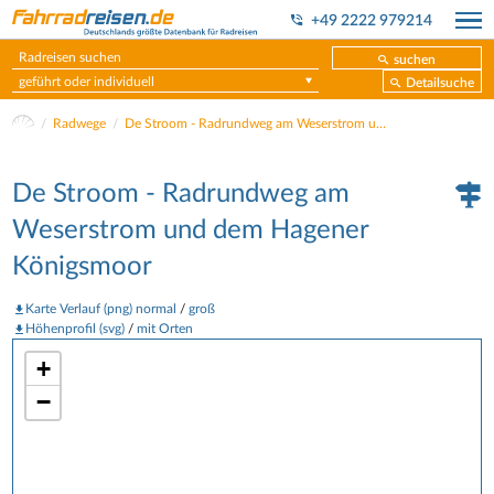
+49 2222 979214
suchen
geführt oder individuell
Detailsuche
Radwege
De Stroom - Radrundweg am Weserstrom und dem Hagener Königsmoor
De Stroom - Radrundweg am
Weserstrom und dem Hagener
Königsmoor
Karte Verlauf (png) normal
/
groß
Höhenprofil (svg)
/
mit Orten
+
−