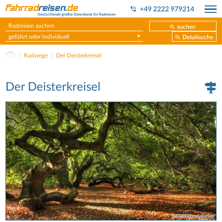
+49 2222 979214
suchen
geführt oder individuell
Detailsuche
Radwege
Der Deisterkreisel
Der Deisterkreisel
11703009 auf pixabay