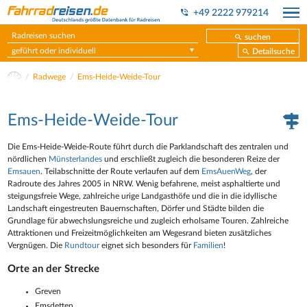
+49 2222 979214
suchen
geführt oder individuell
Detailsuche
Radwege
Ems-Heide-Weide-Tour
Ems-Heide-Weide-Tour
Die Ems-Heide-Weide-Route führt durch die Parklandschaft des zentralen und
nördlichen
Münsterlandes
und erschließt zugleich die besonderen Reize der
Emsauen
. Teilabschnitte der Route verlaufen auf dem
EmsAuenWeg
, der
Radroute des Jahres 2005 in NRW. Wenig befahrene, meist asphaltierte und
steigungsfreie Wege, zahlreiche urige Landgasthöfe und die in die idyllische
Landschaft eingestreuten Bauernschaften, Dörfer und Städte bilden die
Grundlage für abwechslungsreiche und zugleich erholsame Touren. Zahlreiche
Attraktionen und Freizeitmöglichkeiten am Wegesrand bieten zusätzliches
Vergnügen. Die
Rundtour
eignet sich besonders für
Familien
!
Orte an der Strecke
Greven
Emsdetten