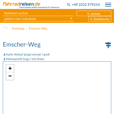
+49 2222 979214
suchen
geführt oder individuell
Detailsuche
Radwege
Emscher-Weg
Emscher-Weg
Karte Verlauf (png) normal
/
groß
Höhenprofil (svg)
/
mit Orten
+
−