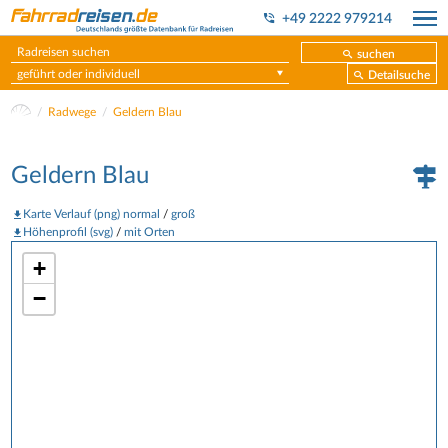
+49 2222 979214
suchen
geführt oder individuell
Detailsuche
Radwege
Geldern Blau
Geldern Blau
Karte Verlauf (png) normal
/
groß
Höhenprofil (svg)
/
mit Orten
+
−