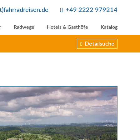
at)fahrradreisen.de
+49 2222 979214
r
Radwege
Hotels & Gasthöfe
Katalog
Detailsuche