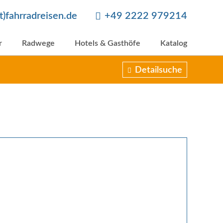
at)fahrradreisen.de
+49 2222 979214
r
Radwege
Hotels & Gasthöfe
Katalog
Detailsuche