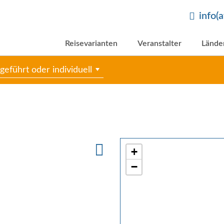
info(
Reisevarianten
Veranstalter
Lände
geführt oder individuell
+
−