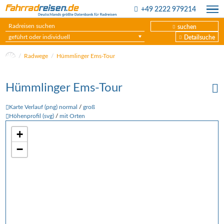
+49 2222 979214
suchen
geführt oder individuell
Detailsuche
Radwege
Hümmlinger Ems-Tour
Hümmlinger Ems-Tour
Karte Verlauf (png) normal
/
groß
Höhenprofil (svg)
/
mit Orten
+
−