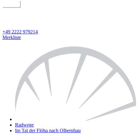
suchen
geführt oder individuell
Detailsuche
+49 2222 979214
Merkliste
Radwege
Im Tal der Flöha nach Olbernhau
Leaflet
| ©
OpenStreetMap
contributors