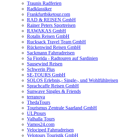
Traunis Radferien
Radklassiker
Frankfurtbiketour.com
RAD & REISEN GmbH
Rainer Peters Sportreisen
RAWAKAS GmbH
Rotalis Reisen GmbH
Rucksack Travel Team GmbH
Rückenwind Reisen GmbH
Sackmann Fahrradreisen
Sa Fiorida - Radtouren auf Sardinien
Sausewind Reisen
Schwerin Plus
SE-TOURS GmbH
SOLOS Erlebnis,- Single-, und Wohlfühlreisen
Sprachcaffe Reisen GmbH
Sunwave Singles & Friends
terranova
ThedaTours
Tourismus Zentrale Saarland GmbH
ULPtours
Valhalla Tours
Vamos24.com
Velociped Fahrradreisen
Velotours Touristik GmbH