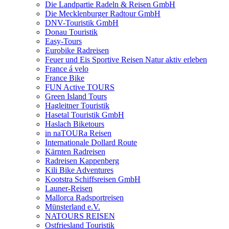
Die Landpartie Radeln & Reisen GmbH
Die Mecklenburger Radtour GmbH
DNV-Touristik GmbH
Donau Touristik
Easy-Tours
Eurobike Radreisen
Feuer und Eis Sportive Reisen Natur aktiv erleben
France á velo
France Bike
FUN Active TOURS
Green Island Tours
Hagleitner Touristik
Hasetal Touristik GmbH
Haslach Biketours
in naTOURa Reisen
Internationale Dollard Route
Kärnten Radreisen
Radreisen Kappenberg
Kili Bike Adventures
Kootstra Schiffsreisen GmbH
Launer-Reisen
Mallorca Radsportreisen
Münsterland e.V.
NATOURS REISEN
Ostfriesland Touristik