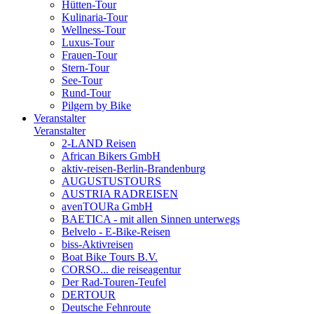
Hütten-Tour
Kulinaria-Tour
Wellness-Tour
Luxus-Tour
Frauen-Tour
Stern-Tour
See-Tour
Rund-Tour
Pilgern by Bike
Veranstalter
Veranstalter
2-LAND Reisen
African Bikers GmbH
aktiv-reisen-Berlin-Brandenburg
AUGUSTUSTOURS
AUSTRIA RADREISEN
avenTOURa GmbH
BAETICA - mit allen Sinnen unterwegs
Belvelo - E-Bike-Reisen
biss-Aktivreisen
Boat Bike Tours B.V.
CORSO... die reiseagentur
Der Rad-Touren-Teufel
DERTOUR
Deutsche Fehnroute