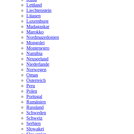
Lettland
Liechtenstein
Litauen
Luxemburg
Madagaskar
Marokko
Nordmazedonien
Mongolei
Montenegro
Namibia
Neuseeland
Niederlande
Norwegen
Oman
Österreich
Peru
Polen
Portugal
Rumänien
Russland
Schweden
Schweiz
Serbien
Slowakei