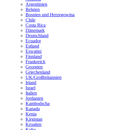
Argentinien
Belgien
Bosnien und Herzegowina
Chile
Costa Rica
Dänemark
Deutschland
Ecuador
Estland
Eswatini
Finnland
Frankreich
Georgien
Griechenland
UK/Großbritannien
Irland
Israel
Italien
Jordanien
Kambodscha
Kanada
Kenia
Kirgistan
Kroatien
Kuba