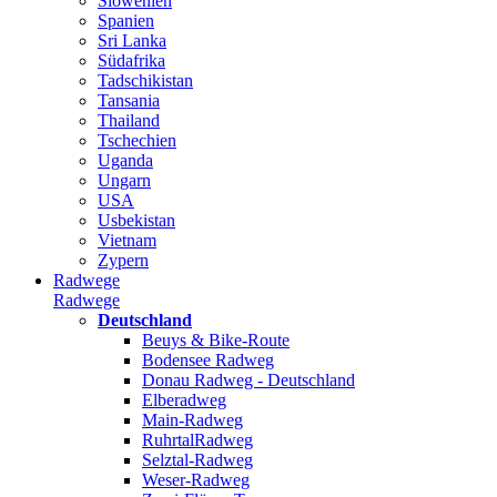
Slowenien
Spanien
Sri Lanka
Südafrika
Tadschikistan
Tansania
Thailand
Tschechien
Uganda
Ungarn
USA
Usbekistan
Vietnam
Zypern
Radwege
Radwege
Deutschland
Beuys & Bike-Route
Bodensee Radweg
Donau Radweg - Deutschland
Elberadweg
Main-Radweg
RuhrtalRadweg
Selztal-Radweg
Weser-Radweg