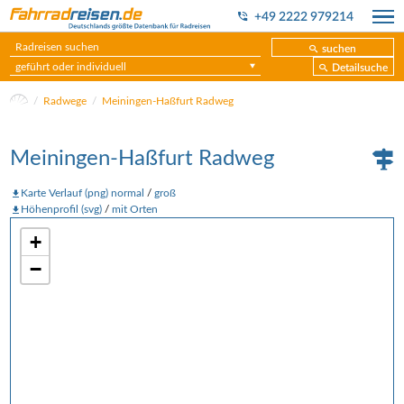
+49 2222 979214
suchen
geführt oder individuell
Detailsuche
Radwege
Meiningen-Haßfurt Radweg
Meiningen-Haßfurt Radweg
Karte Verlauf (png) normal
/
groß
Höhenprofil (svg)
/
mit Orten
+
−