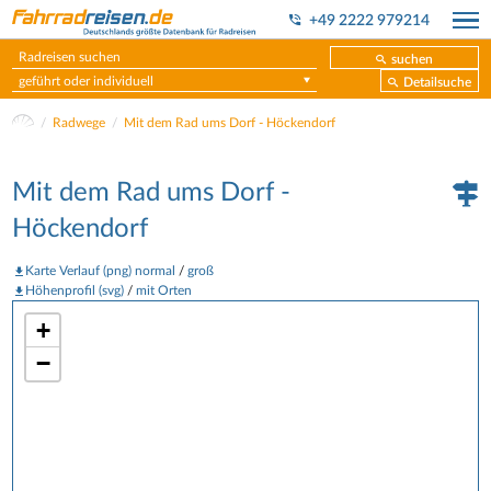
+49 2222 979214
suchen
geführt oder individuell
Detailsuche
Radwege
Mit dem Rad ums Dorf - Höckendorf
Mit dem Rad ums Dorf -
Höckendorf
Karte Verlauf (png) normal
/
groß
Höhenprofil (svg)
/
mit Orten
+
−