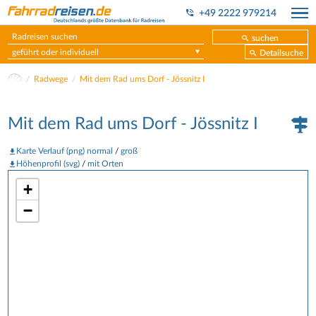
+49 2222 979214
suchen
geführt oder individuell
Detailsuche
Radwege
Mit dem Rad ums Dorf - Jössnitz I
Mit dem Rad ums Dorf - Jössnitz I
Karte Verlauf (png) normal
/
groß
Höhenprofil (svg)
/
mit Orten
+
−