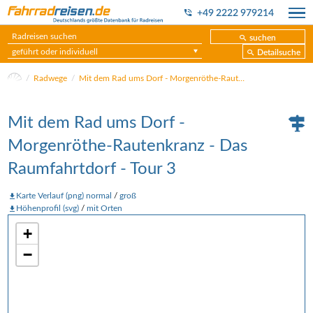
+49 2222 979214
suchen
geführt oder individuell
Detailsuche
Radwege
Mit dem Rad ums Dorf - Morgenröthe-Rautenkranz - Das Raumfahrtdorf - Tour 3
Mit dem Rad ums Dorf -
Morgenröthe-Rautenkranz - Das
Raumfahrtdorf - Tour 3
Karte Verlauf (png) normal
/
groß
Höhenprofil (svg)
/
mit Orten
+
−