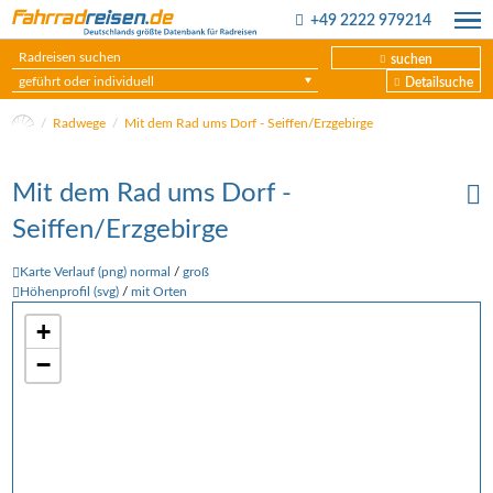
+49 2222 979214
suchen
geführt oder individuell
Detailsuche
Radwege
Mit dem Rad ums Dorf - Seiffen/Erzgebirge
Mit dem Rad ums Dorf -
Seiffen/Erzgebirge
Karte Verlauf (png) normal
/
groß
Höhenprofil (svg)
/
mit Orten
+
−