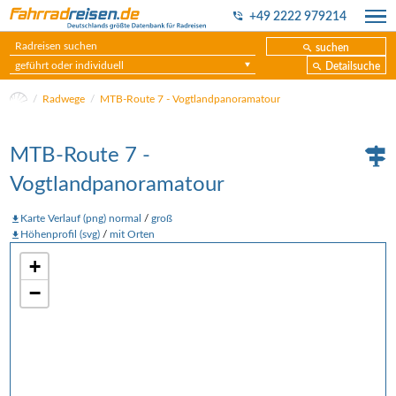
+49 2222 979214
suchen
geführt oder individuell
Detailsuche
Radwege
MTB-Route 7 - Vogtlandpanoramatour
MTB-Route 7 -
Vogtlandpanoramatour
Karte Verlauf (png) normal
/
groß
Höhenprofil (svg)
/
mit Orten
+
−