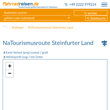
+49 2222 979214
suchen
geführt oder individuell
Detailsuche
Radwege
NaTourismusroute Steinfurter Land
NaTourismusroute Steinfurter Land
Karte Verlauf (png) normal
/
groß
Höhenprofil (svg)
/
mit Orten
+
−