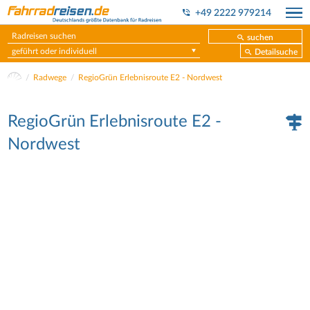
+49 2222 979214
suchen
geführt oder individuell
Detailsuche
Radwege
RegioGrün Erlebnisroute E2 - Nordwest
RegioGrün Erlebnisroute E2 -
Nordwest