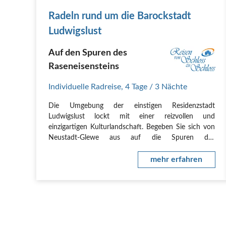
Radeln rund um die Barockstadt
Ludwigslust
Auf den Spuren des
Raseneisensteins
Individuelle Radreise
,
4 Tage
/ 3 Nächte
Die Umgebung der einstigen Residenzstadt
Ludwigslust lockt mit einer reizvollen und
einzigartigen Kulturlandschaft. Begeben Sie sich von
Neustadt-Glewe aus auf die Spuren des
Raseneisensteins - einst Baumaterial der Bauern und
Herzöge und heute zweifelsfrei ein wahrer Blickfang.
mehr erfahren
Radeln Sie entspannt…