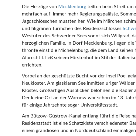
Die Herzöge von
Mecklenburg
teilten beim Streit um 
mehrfach auf. Immer mehr Regierungspaläste, Sommer
Jagdschlösschen mussten her. Wie im Märchen schim
und filigranen Türmchen des Residenzschlosses
Schwe
Westufer des Schweriner Sees sonnt sich Wiligrad, da
herzoglichen Familie. In Dorf Mecklenburg, liegen die
thronte einst die Michelenburg, die dem Land seine
Albrecht I. ließ seinem Fürstenhof im Stil der italien
errichten.
Vorbei an der geschützte Bucht vor der Insel Poel ge
Neukloster. Am glasklaren See inmitten uriger Wälder
Kloster. Großartigen Ausblicken belohnen die Radle
Der kleine Ort an der Warnow war schon im 13. Jahrh
für einige Jahrzehnte sogar Universitätsstadt.
Am Bützow-Güstrow-Kanal entlang führt die Reise n
Residenzstadt ist eine Schatzkiste verschiedenster B
einem grandiosen und in Norddeutschland einmaligen