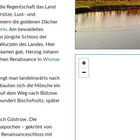
die Regentschaft das Land
sitze, Lust- und
mern die goldenen Dächer
rin
. Am bewaldeten
s jüngste Schloss der
 Wurzeln des Landes. Hier
n Namen gab. Herzog Johann
ischen Renaissance in
Wismar
+
−
langt man landeinwärts nach
 bauten sich die Mönche ein
r auf dem Weg nach Bützow.
undert Bischofssitz, später
ach Güstrow. Die
auepochen – gekrönt von
 Renaissanceschloss mit