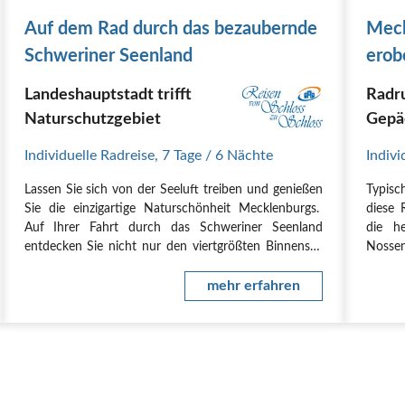
Auf dem Rad durch das bezaubernde
Meck
Schweriner Seenland
erob
Landeshauptstadt trifft
Radr
Naturschutzgebiet
Gepä
Individuelle Radreise
,
7 Tage
/ 6 Nächte
Indivi
Lassen Sie sich von der Seeluft treiben und genießen
Typis
Sie die einzigartige Naturschönheit Mecklenburgs.
diese 
Auf Ihrer Fahrt durch das Schweriner Seenland
die h
entdecken Sie nicht nur den viertgrößten Binnensee
Nosse
Deutschlands, sondern viele kleine ursprüngliche
Berlin
Ortschaften, radeln entlang von weiten Feldern,…
mehr erfahren
absolv