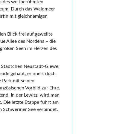
aus des weltberühmten
useum. Durch das Waldmeer
rtin mit gleichnamigen
n Blick frei auf gewellte
aue Allee des Nordens – die
 großen Seen im Herzen des
e Städtchen Neustadt-Glewe.
eude gehabt, erinnert doch
e Park mit seinen
anzösischen Vorbild zur Ehre.
nd. In der Lewitz, wird man
. Die letzte Etappe führt am
m Schweriner See verbindet.