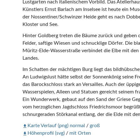
Lustgarten nach italienischem Vorbild. Das Atelierh
Künstlers Ernst Barlach am Inselsee ist heute ein M
der Nossentiner/Schwinzer Heide geht es nach Dobbe
Kloster und See.
Hinter Goldberg treten die Bäume zurück und geben de
Felder, saftige Wiesen und schnucklige Dörfer. Die bl
Müritz-Elde-Wasserstraße verbindet die Elbe mit den
Landes.
Im Schatten der mächtigen Burg liegt das bildhübsch
An Ludwigslust hätte selbst der Sonnenkönig seine Fr
das Barockschloss stark an Versailles. Auch der üppig
Wasserspielen, Alleen und Statuen gereicht seinem fr
Ein Wunderwerk, gebaut auf den Sand der Griese Gege
vom herzoglichen Jagdschloss Friedrichsmoor begrüßt
schnurgeraden Störkanal entlang, der die Elde mit de
Karte Verlauf (png) normal
/
groß
Höhenprofil (svg)
/
mit Orten