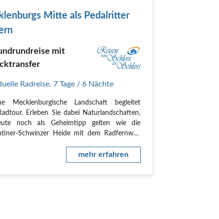
lenburgs Mitte als Pedalritter
ern
undrundreise mit
cktransfer
duelle Radreise
,
7 Tage
/ 6 Nächte
che Mecklenburgische Landschaft begleitet
Radtour. Erleben Sie dabei Naturlandschaften,
eute noch als Geheimtipp gelten wie die
ntiner-Schwinzer Heide mit dem Radfernweg
-Kopenhagen, auf dem Sie einen Teil der Route
ieren, und Geschichte und Kultur, bei einem…
mehr erfahren
+49 2