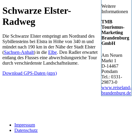
Weitere
Schwarze Elster-
Informationen
Radweg
TMB
Tourismus-
Marketing
Die Schwarze Elster entspringt am Nordrand des
Brandenburg
Sybillensteins bei Elstra in Höhe von 340 m und
GmbH
mündet nach 190 km in der Nähe der Stadt Elster
(
Sachsen-Anhalt
) in die
Elbe
. Den Radler erwartet
Am Neuen
entlang des Flusses eine abwechslungsreiche Tour
Markt 1
durch verschiedenste Landschaftsräume.
D-14467
Potsdam
Download GPS-Daten (gpx)
Tel.: 0331-
29873-0
www.reiseland-
brandenburg.de
Impressum
Datenschutz