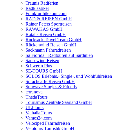
Traunis Radferien
Radklassiker
Frankfurtbiketour.com
RAD & REISEN GmbH
Rainer Peters Sportreisen
RAWAKAS GmbH
Rotalis Reisen GmbH
Rucksack Travel Team GmbH
Rückenwind Reisen GmbH
Sackmann Fahrradreisen
Sa Fiorida - Radtouren auf Sardinien
Sausewind Reisen
Schwerin Plus
SE-TOURS GmbH
SOLOS Erlebnis,- Single-, und Wohlfühlreisen
Sprachcaffe Reisen GmbH
Sunwave Singles & Friends
terranova
ThedaTours
Tourismus Zentrale Saarland GmbH
ULPtours
Valhalla Tours
Vamos24.com
Velociped Fahrradreisen
Velotours Touristik GmbH