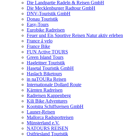
Die Landpartie Radeln & Reisen GmbH
Die Mecklenburger Radtour GmbH
DNV-Touristik GmbH
Donau Touristik
Easy-Tours
Eurobike Radreisen
Feuer und Eis Sportive Reisen Natur aktiv erleben
France á velo
France Bike
FUN Active TOURS
Green Island Tours
Hagleitner Touristik
Hasetal Touristik GmbH
Haslach Biketours
in naTOURa Reisen
Internationale Dollard Route
Kärnten Radreisen
Radreisen Kappenberg
Kili Bike Adventures
Kootstra Schiffsreisen GmbH
Launer-Reisen
Mallorca Radsportreisen
Münsterland e.V.
NATOURS REISEN
Ostfriesland Touristik