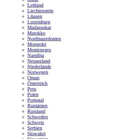
Lettland
Liechtenstein
Litauen
Luxemburg
Madagaskar
Marokko
Nordmazedonien
Mongolei
Montenegro
Namibia
Neuseeland
Niederlande
Norwegen
Oman
Österreich
Peru
Polen
Portugal
Rumänien
Russland
Schweden
Schweiz
Serbien
Slowakei