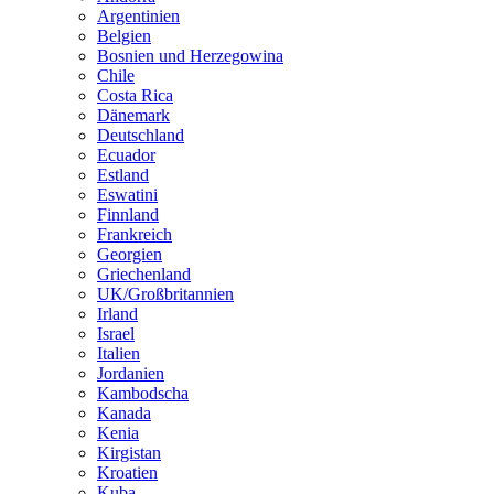
Argentinien
Belgien
Bosnien und Herzegowina
Chile
Costa Rica
Dänemark
Deutschland
Ecuador
Estland
Eswatini
Finnland
Frankreich
Georgien
Griechenland
UK/Großbritannien
Irland
Israel
Italien
Jordanien
Kambodscha
Kanada
Kenia
Kirgistan
Kroatien
Kuba