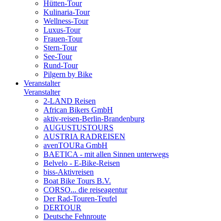
Hütten-Tour
Kulinaria-Tour
Wellness-Tour
Luxus-Tour
Frauen-Tour
Stern-Tour
See-Tour
Rund-Tour
Pilgern by Bike
Veranstalter
Veranstalter
2-LAND Reisen
African Bikers GmbH
aktiv-reisen-Berlin-Brandenburg
AUGUSTUSTOURS
AUSTRIA RADREISEN
avenTOURa GmbH
BAETICA - mit allen Sinnen unterwegs
Belvelo - E-Bike-Reisen
biss-Aktivreisen
Boat Bike Tours B.V.
CORSO... die reiseagentur
Der Rad-Touren-Teufel
DERTOUR
Deutsche Fehnroute