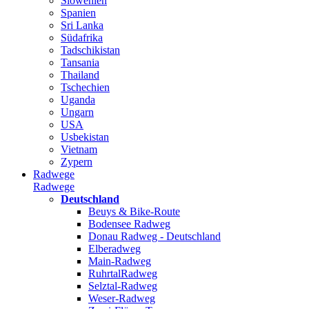
Slowenien
Spanien
Sri Lanka
Südafrika
Tadschikistan
Tansania
Thailand
Tschechien
Uganda
Ungarn
USA
Usbekistan
Vietnam
Zypern
Radwege
Radwege
Deutschland
Beuys & Bike-Route
Bodensee Radweg
Donau Radweg - Deutschland
Elberadweg
Main-Radweg
RuhrtalRadweg
Selztal-Radweg
Weser-Radweg