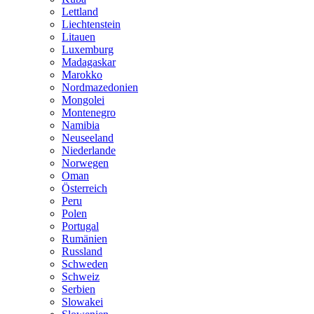
Lettland
Liechtenstein
Litauen
Luxemburg
Madagaskar
Marokko
Nordmazedonien
Mongolei
Montenegro
Namibia
Neuseeland
Niederlande
Norwegen
Oman
Österreich
Peru
Polen
Portugal
Rumänien
Russland
Schweden
Schweiz
Serbien
Slowakei