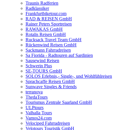
Traunis Radferien
Radklassiker
Frankfurtbiketour.com
RAD & REISEN GmbH
Rainer Peters Sportreisen
RAWAKAS GmbH
Rotalis Reisen GmbH
Rucksack Travel Team GmbH
Rückenwind Reisen GmbH
Sackmann Fahrradreisen
Sa Fiorida - Radtouren auf Sardinien
Sausewind Reisen
Schwerin Plus
SE-TOURS GmbH
SOLOS Erlebnis,- Single-, und Wohlfühlreisen
Sprachcaffe Reisen GmbH
Sunwave Singles & Friends
terranova
ThedaTours
Tourismus Zentrale Saarland GmbH
ULPtours
Valhalla Tours
Vamos24.com
Velociped Fahrradreisen
Velotours Touristik GmbH