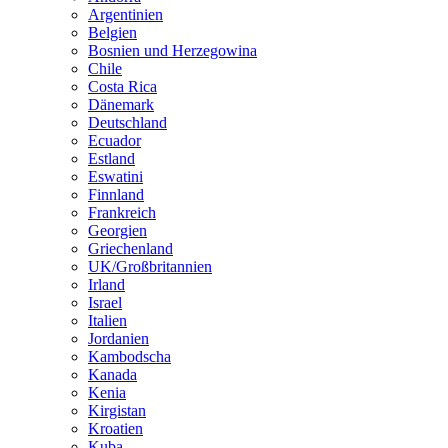
Argentinien
Belgien
Bosnien und Herzegowina
Chile
Costa Rica
Dänemark
Deutschland
Ecuador
Estland
Eswatini
Finnland
Frankreich
Georgien
Griechenland
UK/Großbritannien
Irland
Israel
Italien
Jordanien
Kambodscha
Kanada
Kenia
Kirgistan
Kroatien
Kuba