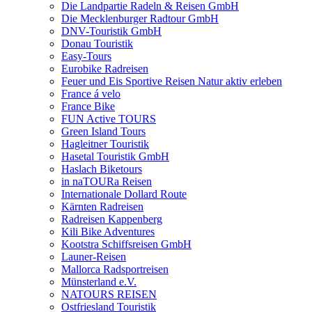
Die Landpartie Radeln & Reisen GmbH
Die Mecklenburger Radtour GmbH
DNV-Touristik GmbH
Donau Touristik
Easy-Tours
Eurobike Radreisen
Feuer und Eis Sportive Reisen Natur aktiv erleben
France á velo
France Bike
FUN Active TOURS
Green Island Tours
Hagleitner Touristik
Hasetal Touristik GmbH
Haslach Biketours
in naTOURa Reisen
Internationale Dollard Route
Kärnten Radreisen
Radreisen Kappenberg
Kili Bike Adventures
Kootstra Schiffsreisen GmbH
Launer-Reisen
Mallorca Radsportreisen
Münsterland e.V.
NATOURS REISEN
Ostfriesland Touristik