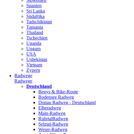
Slowenien
Spanien
Sri Lanka
Südafrika
Tadschikistan
Tansania
Thailand
Tschechien
Uganda
Ungarn
USA
Usbekistan
Vietnam
Zypern
Radwege
Radwege
Deutschland
Beuys & Bike-Route
Bodensee Radweg
Donau Radweg - Deutschland
Elberadweg
Main-Radweg
RuhrtalRadweg
Selztal-Radweg
Weser-Radweg