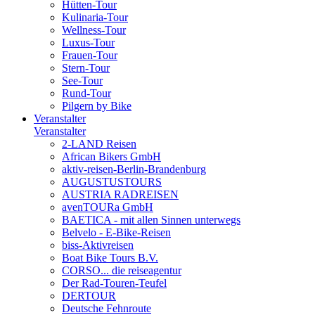
Hütten-Tour
Kulinaria-Tour
Wellness-Tour
Luxus-Tour
Frauen-Tour
Stern-Tour
See-Tour
Rund-Tour
Pilgern by Bike
Veranstalter
Veranstalter
2-LAND Reisen
African Bikers GmbH
aktiv-reisen-Berlin-Brandenburg
AUGUSTUSTOURS
AUSTRIA RADREISEN
avenTOURa GmbH
BAETICA - mit allen Sinnen unterwegs
Belvelo - E-Bike-Reisen
biss-Aktivreisen
Boat Bike Tours B.V.
CORSO... die reiseagentur
Der Rad-Touren-Teufel
DERTOUR
Deutsche Fehnroute