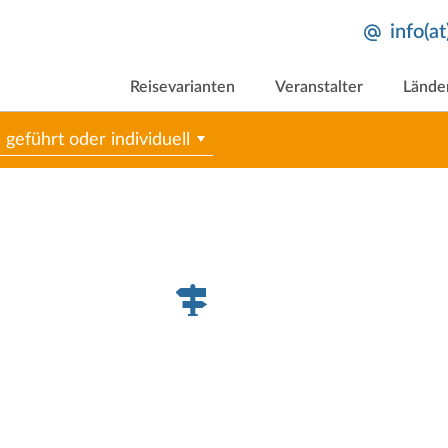
info(a
Reisevarianten
Veranstalter
Lände
geführt oder individuell