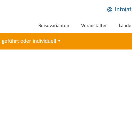
info(a
Reisevarianten
Veranstalter
Lände
geführt oder individuell